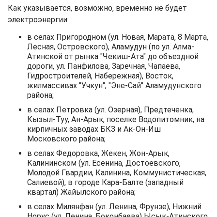
Как указывается, возможно, временно не будет
электроэнергии:
в селах Пригородном (ул. Новая, Марата, 8 Марта,
Лесная, Островского), Аламудун (по ул. Алма-
Атинской от рынка "Чекиш-Ата" до объездной
дороги, ул. Панфилова, Заречная, Чапаева,
Гидростроителей, Набережная), Восток,
жилмассивах "Учкун", "Эне-Сай" Аламудунского
района;
в селах Петровка (ул. Озерная), Предтеченка,
Кызыл-Туу, Ан-Арык, поселке Водопитомник, на
кирпичных заводах БКЗ и Ак-Он-Иш
Московского района;
в селах Федоровка, Жекен, Жон-Арык,
Калининском (ул. Есенина, Достоевского,
Молодой Гвардии, Калинина, Коммунистическая,
Салиевой), в городе Кара-Балте (западный
квартал) Жайылского района;
в селах Милянфан (ул. Ленина, Фрунзе), Нижний
Норус (ул. Ленина, Боконбаева) Ысык-Атинского