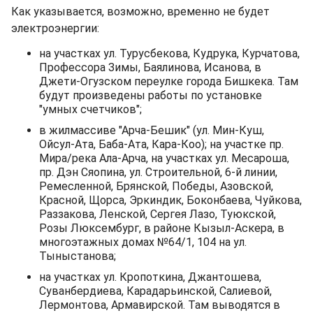
Как указывается, возможно, временно не будет
электроэнергии:
на участках ул. Турусбекова, Кудрука, Курчатова,
Профессора Зимы, Баялинова, Исанова, в
Джети-Огузском переулке города Бишкека. Там
будут произведены работы по установке
"умных счетчиков";
в жилмассиве "Арча-Бешик" (ул. Мин-Куш,
Ойсул-Ата, Баба-Ата, Кара-Коо); на участке пр.
Мира/река Ала-Арча, на участках ул. Месароша,
пр. Дэн Сяопина, ул. Строительной, 6-й линии,
Ремесленной, Брянской, Победы, Азовской,
Красной, Щорса, Эркиндик, Боконбаева, Чуйкова,
Раззакова, Ленской, Сергея Лазо, Туюкской,
Розы Люксембург, в районе Кызыл-Аскера, в
многоэтажных домах №64/1, 104 на ул.
Тыныстанова;
на участках ул. Кропоткина, Джантошева,
Суванбердиева, Карадарьинской, Салиевой,
Лермонтова, Армавирской. Там выводятся в