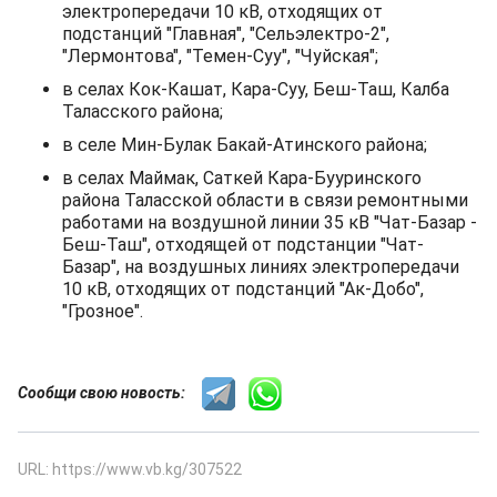
электропередачи 10 кВ, отходящих от
подстанций "Главная", "Сельэлектро-2",
"Лермонтова", "Темен-Суу", "Чуйская";
в селах Кок-Кашат, Кара-Суу, Беш-Таш, Калба
Таласского района;
в селе Мин-Булак Бакай-Атинского района;
в селах Маймак, Саткей Кара-Бууринского
района Таласской области в связи ремонтными
работами на воздушной линии 35 кВ "Чат-Базар -
Беш-Таш", отходящей от подстанции "Чат-
Базар", на воздушных линиях электропередачи
10 кВ, отходящих от подстанций "Ак-Добо",
"Грозное".
Сообщи свою новость:
URL: https://www.vb.kg/307522