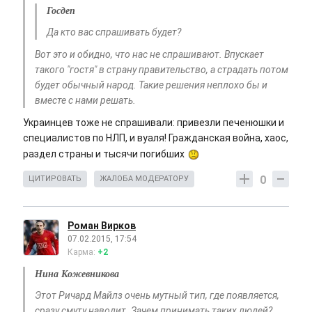
Госдеп
Да кто вас спрашивать будет?
Вот это и обидно, что нас не спрашивают. Впускает
такого "гостя" в страну правительство, а страдать потом
будет обычный народ. Такие решения неплохо бы и
вместе с нами решать.
Украинцев тоже не спрашивали: привезли печенюшки и
специалистов по НЛП, и вуаля! Гражданская война, хаос,
раздел страны и тысячи погибших
0
ЦИТИРОВАТЬ
ЖАЛОБА МОДЕРАТОРУ
Роман Вирков
07.02.2015, 17:54
Карма:
+2
Нина Кожевникова
Этот Ричард Майлз очень мутный тип, где появляется,
сразу смуту наводит. Зачем принимать таких людей?