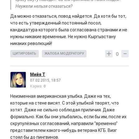
Неужели нельзя отказаться?
Да можно отказаться, повод найдется. Да хотя бы тот,
что есть утвержденный постоянный посол,
кандидатура которого была согласована странами и не
нужны никакие временные. Не нужно Кыргызстану
никаких революций!
0
ЦИТИРОВАТЬ
ЖАЛОБА МОДЕРАТОРУ
Мийя Т
07.02.2015, 18:57
Карма:
0
Неизменная американская улыбка. Даже на тех,
которые на стене висят. С этой улыбкой творят, что
хотят. Даже не сильно соблюдая приличия. Даже
формально. Как бы они улыбались, если бы им, после их
скрупулёзных согласований, направили "временно"
представителем какого-нибудь ветерана КГБ. Визг
стоял бы до пингвинов.