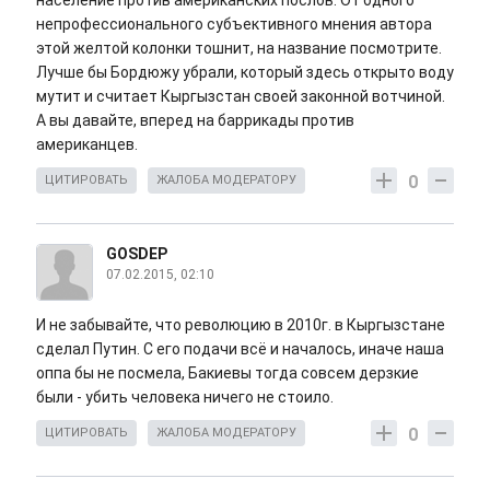
население против американских послов. От одного
непрофессионального субъективного мнения автора
этой желтой колонки тошнит, на название посмотрите.
Лучше бы Бордюжу убрали, кoторый здесь открыто воду
мутит и считает Кыргызстан своей законной вотчиной.
А вы давайте, вперед на баррикады против
американцев.
0
ЦИТИРОВАТЬ
ЖАЛОБА МОДЕРАТОРУ
GOSDEP
07.02.2015, 02:10
И не забывайте, что революцию в 2010г. в Кыргызстане
сделал Путин. С его подачи всё и началось, иначе наша
оппа бы не посмела, Бакиевы тогда совсем дерзкие
были - убить человека ничего не стоило.
0
ЦИТИРОВАТЬ
ЖАЛОБА МОДЕРАТОРУ