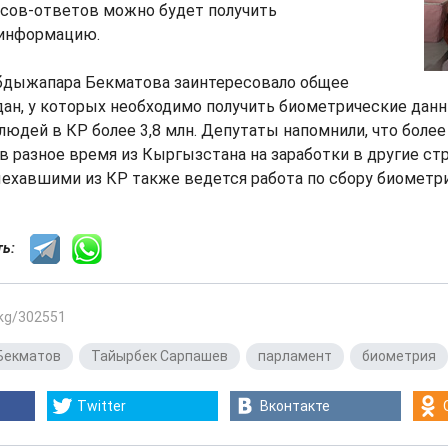
сов-ответов можно будет получить
 информацию.
бдыжапара Бекматова заинтересовало общее
дан, у которых необходимо получить биометрические дан
х людей в КР более 3,8 млн. Депутаты напомнили, что боле
в разное время из Кыргызстана на заработки в другие ст
ыехавшими из КР также ведется работа по сбору биометр
сть:
.kg/302551
Бекматов
,
Тайырбек Сарпашев
,
парламент
,
биометрия
Twitter
Вконтакте