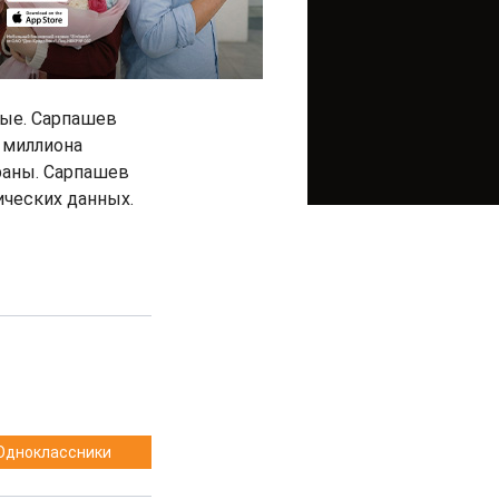
ные. Сарпашев
е миллиона
раны. Сарпашев
ических данных.
Одноклассники