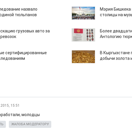
едование назвало
Мэрия Бишкека 
одиной тюльпанов
столицы на муз
скацию грузовых авто за
Более двадцати
еревозок
Антологию тюрк
вые сертифицированные
В Кыргызстане 
следованиям
добычи золота 
.2015, 15:51
оработали, молодцы
ТЬ
ЖАЛОБА МОДЕРАТОРУ