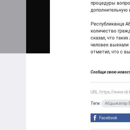
процедуры вопро
дополнительную
Республиканца А
количество граж
сказал, что таки
человек выехали 
отметил, что с в
Сообщи свою ново
URL: https://www.vb
Теги:
Абдыжапар 
Facebook