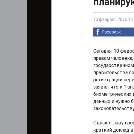
планиру
10 февраля 2015 14
Facebook
Сегодня, 10 февр
правам человека,
государственном
правительства п
регистрации пер
заявил, что к 1 а
биометрических д
данных и нужно 
законодательству"
Однако главу пр
краткий доклад в