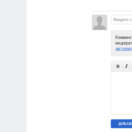
Коммент
модерат
авториз

