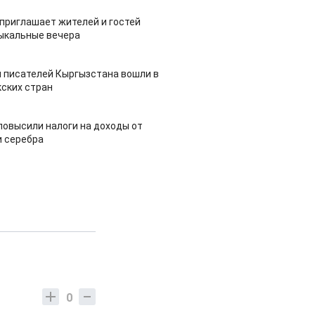
приглашает жителей и гостей
ыкальные вечера
 писателей Кыргызстана вошли в
ских стран
повысили налоги на доходы от
и серебра
0