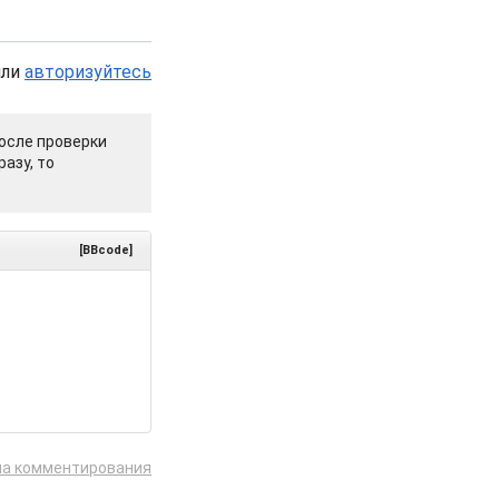
или
авторизуйтесь
осле проверки
азу, то
[BBcode]
ла комментирования