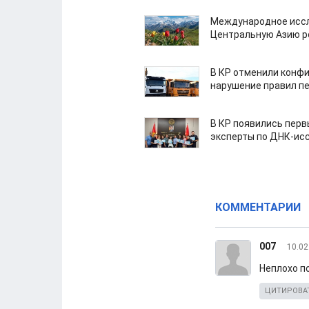
Международное иссл
Центральную Азию р
В КР отменили конфи
нарушение правил п
В КР появились пер
эксперты по ДНК-ис
КОММЕНТАРИИ
007
10.02
Неплохо п
ЦИТИРОВА