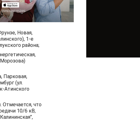
Фрунзе, Новая,
линского), 1-е
лукского района;
Энергетическая,
 Морозова)
а, Парковая,
бург (ул.
ык-Атинского
. Отмечается, что
едачи 10/6 кВ,
"Калининская",