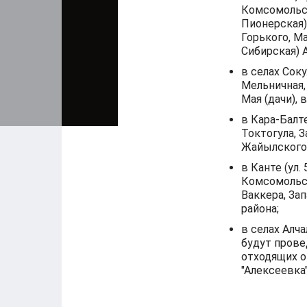
Комсомольск
Пионерская),
Горького, М
Сибирская) 
в селах Соку
Мельничная,
Мая (дачи), 
в Кара-Балт
Токтогула, 
Жайылского 
в Канте (ул.
Комсомольск
Ваккера, За
района;
в селах Алча
будут прове
отходящих от
"Алексеевка"