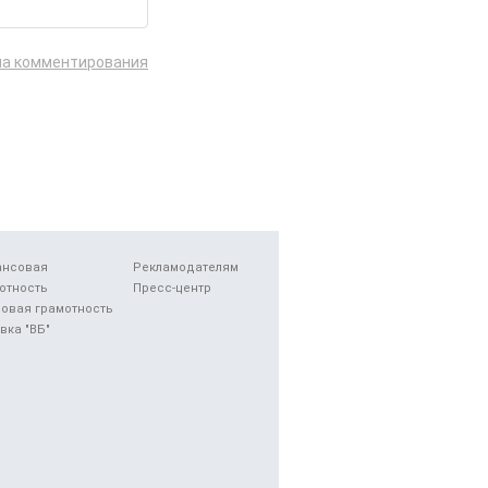
ла комментирования
ансовая
Рекламодателям
отность
Пресс-центр
овая грамотность
вка "ВБ"