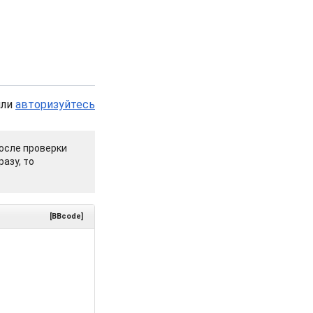
или
авторизуйтесь
осле проверки
азу, то
[BBcode]