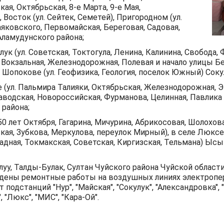
ая, Октябрьская, 8-е Марта, 9-е Мая,
 Восток (ул. Сейтек, Семетей), Пригородном (ул.
аяковского, Первомайская, Береговая, Садовая,
Аламудунского района;
лук (ул. Советская, Токтогула, Ленина, Калинина, Свобода, 
 Вокзальная, Железнодорожная, Полевая и начало улицы Бе
в Шопокове (ул. Геофизика, Геология, поселок Южный) Соку
е (ул. Пальмира Талияки, Октябрьская, Железнодорожная, 
Заводская, Новороссийская, Фурманова, Целинная, Павлика
района;
 50 лет Октября, Гагарина, Мичурина, Абрикосовая, Шолохов
ая, Зубкова, Меркулова, переулок Мирный), в селе Люксем
падная, Токмакская, Советская, Киргизская, Тельмана) Ыс
луу, Талды-Булак, Султан Чуйского района Чуйской области
дены ремонтные работы на воздушных линиях электропер
 подстанций "Нур", "Майская", "Сокулук", "Александровка", 
, "Люкс", "МИС", "Кара-Ой".