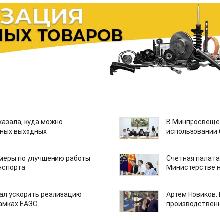
казала, куда можно
В Минпросвещен
нных выходных
использовании
 меры по улучшению работы
Счетная палата
нспорта
Министерстве н
ал ускорить реализацию
Артем Новиков:
рамках ЕАЭС
производствен