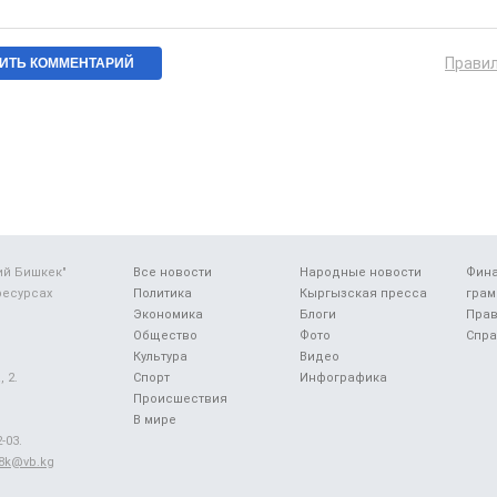
Прави
ий Бишкек"
Все новости
Народные новости
Фин
ресурсах
Политика
Кыргызская пресса
грам
Экономика
Блоги
Прав
Общество
Фото
Спра
Культура
Видео
 2.
Спорт
Инфографика
Происшествия
В мире
-03.
48k@vb.kg