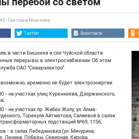
ы перебои со светом
:43
-
Светлана Моисеева
Twitter
Вконтакте
аля, в части Бишкека и сел Чуйской области
ные перерывы в электроснабжении. Об этом
лужба ОАО "Северэлектро".
 возможно, временно не будет электроэнергии:
.00 - на участках улиц Куренкеева, Дзержинского,
а;
.00 - на участках пр. Жибек Жолу, ул. Алма-
уденного, Торекула Айтматова, Салиевой в связи
трансформаторных подстанций №69, 1156;
сов - в селах Лебединовка (ул. Мичурина,
р. Ленина, Победы, Северная, Кирова,