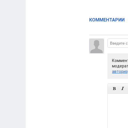
КОММЕНТАРИИ
Коммент
модерат
авториз

