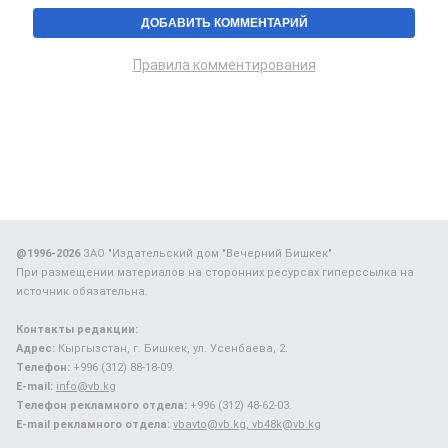
Правила комментирования
@1996-2026
ЗАО "Издательский дом "Вечерний Бишкек"
При размещении материалов на сторонних ресурсах гиперссылка на
источник обязательна.
Контакты редакции:
Адрес:
Кыргызстан, г. Бишкек, ул. Усенбаева, 2.
Телефон:
+996 (312) 88-18-09.
E-mail:
info@vb.kg
Телефон рекламного отдела:
+996 (312) 48-62-03.
E-mail рекламного отдела:
vbavto@vb.kg, vb48k@vb.kg