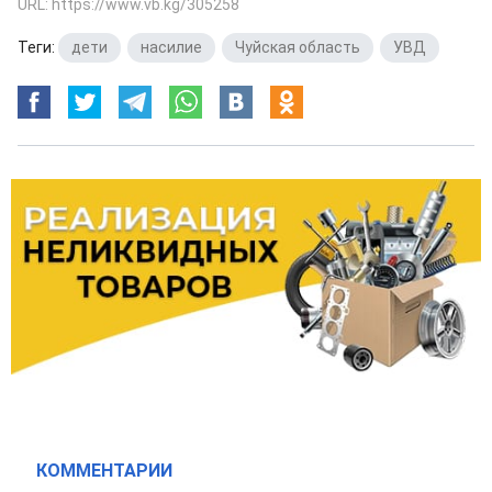
URL: https://www.vb.kg/305258
Теги:
дети
,
насилие
,
Чуйская область
,
УВД
КОММЕНТАРИИ