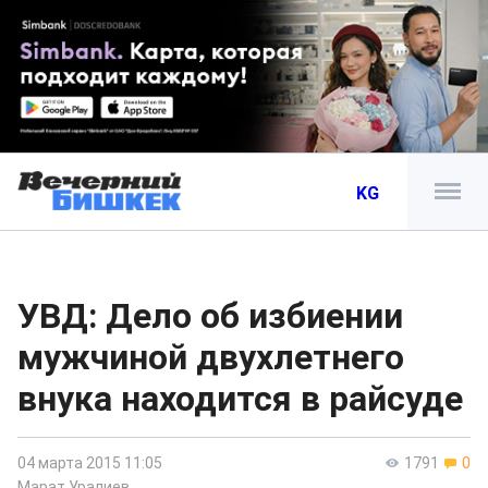
KG
УВД: Дело об избиении
мужчиной двухлетнего
внука находится в райсуде
04 марта 2015 11:05
1791
0
Марат Уралиев