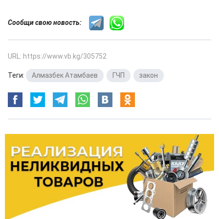
Сообщи свою новость:
URL: https://www.vb.kg/305752
Теги:
Алмазбек Атамбаев
,
ГЧП
,
закон