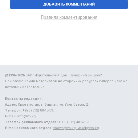
Правила комментирования
@1996-2026
ЗАО "Издательский дом "Вечерний Бишкек"
При размещении материалов на сторонних ресурсах гиперссылка на
источник обязательна.
Контакты редакции:
Адрес:
Кыргызстан, г. Бишкек, ул. Усенбаева, 2.
Телефон:
+996 (312) 88-18-09.
E-mail:
info@vb.kg
Телефон рекламного отдела:
+996 (312) 48-62-03.
E-mail рекламного отдела:
vbavto@vb.kg, vb48k@vb.kg