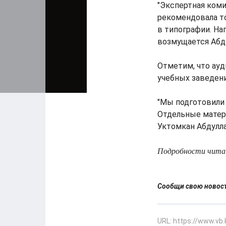
"Экспертная коми
рекомендовала то
в типографии. Нап
возмущается Абд
Отметим, что ауд
учебных заведени
"Мы подготовили 
Отдельные матери
Уктомкан Абдулла
Подробности читайт
Сообщи свою ново
URL: https://www.vb