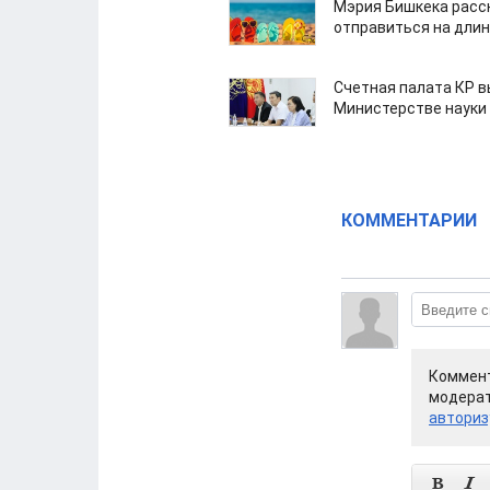
Мэрия Бишкека расс
отправиться на дли
Счетная палата КР в
Министерстве науки
КОММЕНТАРИИ
Коммент
модерат
авториз

