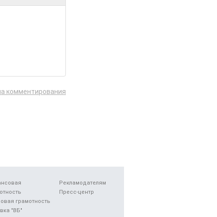
ла комментирования
ансовая
Рекламодателям
отность
Пресс-центр
овая грамотность
вка "ВБ"