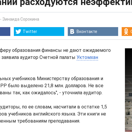
ании расходуются неэффекти
-
Зинаида Сорокина
Twitter
Вконтакте
феру образования финансы не дают ожидаемого
 заявила аудитор Счетной палаты
Уктомхан
льных учебников Министерству образования и
БРР было выделено 21,8 млн. долларов. Не все
аны так, как ожидалось", - уточнила аудитор.
удиторы, по ее словам, насчитали в остатке 1,5
ов учебников английского языка. Эти книги не
енным требованиям преподавания.