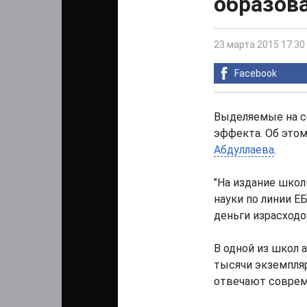
образов
23 марта 2015 17:30
Facebook
Выделяемые на с
эффекта. Об этом
Абдуллаева
.
"На издание шко
науки по линии Е
деньги израсходов
В одной из школ а
тысячи экземпляр
отвечают соврем