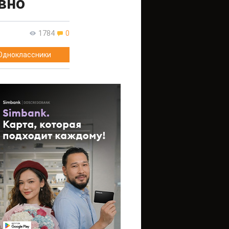
вно
1784
0
Одноклассники