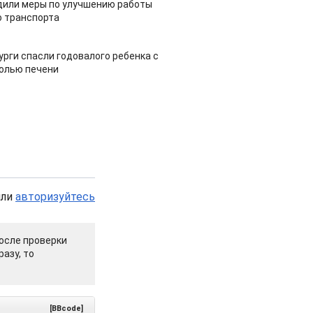
дили меры по улучшению работы
 транспорта
урги спасли годовалого ребенка с
холью печени
или
авторизуйтесь
осле проверки
азу, то
[BBcode]