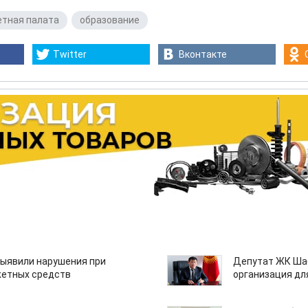
етная палата
,
образование
Twitter
Вконтакте
ыявили нарушения при
Депутат ЖК Шаб
етных средств
организация дл