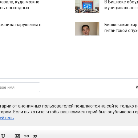
казала, куда можно
В Бишкеке обсу
нных выходных
муниципального
ыявила нарушения в
Бишкекские хир
гигантской опу
арии от анонимных пользователей появляются на сайте только п
ором. Если вы хотите, чтобы ваш комментарий был опубликован ср
уйтесь



