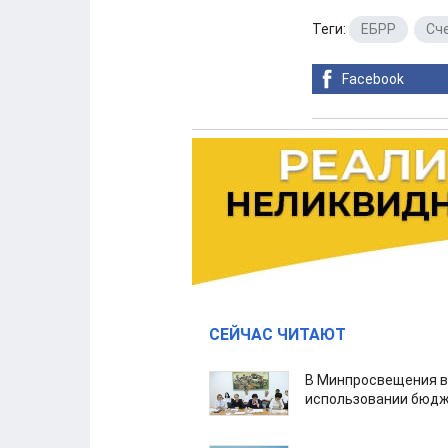
Теги:
ЕБРР
,
Сч
Facebook
СЕЙЧАС ЧИТАЮТ
В Минпросвещения в
использовании бюдж