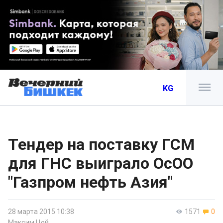
KG
Тендер на поставку ГСМ
для ГНС выиграло ОсОО
"Газпром нефть Азия"
28 марта 2015 10:38
1571
0
Максим Цой