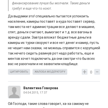
финансирование лучше бы молчали. Такие деньги
гребут и еще что-то ноют.
Да выдумки это! специально пытается успокоить
население, камеры поставят а куда поставят сервер,
там места нет администрации все делают в машине,
спят, деньги считают, вымогают и т.д. все вагоны в
аренду сдали. Завтра вложат бюджетные деньги в
камеры их турки своруют и все нет денег и камер, пусть
не чешит нам сказки, не можешь справится с корупцией
так нечего сидеть разинув рот надо работать, еще и
ментов хочет подключить да они смотри что бы всех
вас не разогнали и не захватили кладбище.
0
ЦИТИРОВАТЬ
ЖАЛОБА МОДЕРАТОРУ
Валентина Говорова
04.04.2015, 17:37
Ой Господи, такие слова говорит, ха-ха самому не