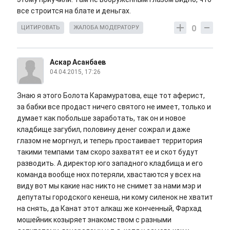
все строится на блате и деньгах.
0
ЦИТИРОВАТЬ
ЖАЛОБА МОДЕРАТОРУ
Аскар Асанбаев
04.04.2015, 17:26
Знаю я этого Болота Карамуратова, еще тот аферист,
за бабки все продаст ничего святого не имеет, только и
думает как побольше заработать, так он и новое
кладбище загубил, половину денег сожрал и даже
глазом не моргнул, и теперь простаивает территория
такими темпами там скоро захватят ее и скот будут
разводить. А директор юго западного кладбища и его
команда вообще нюх потеряли, хвастаются у всех на
виду вот мы какие нас никто не снимет за нами мэр и
депутаты городского кенеша, ни кому силенок не хватит
на снять, да Канат этот алкаш же конченный, Фархад
мошейник козыряет знакомством с разными