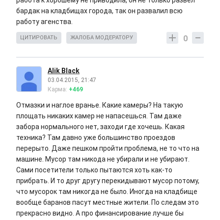
работа к хорошему не приводила, он не только развел
бардак на кладбищах города, так он развалил всю
работу агенства.
0
ЦИТИРОВАТЬ
ЖАЛОБА МОДЕРАТОРУ
Alik Black
03.04.2015, 21:47
Карма:
+469
Отмазки и наглое вранье. Какие камеры? На такую
площать никаких камер не напасешься. Там даже
забора нормального нет, заходи где хочешь. Какая
техника? Там давно уже большинство проездов
перерыто. Даже пешком пройти проблема, не то что на
машине. Мусор там никода не убирали и не убирают.
Сами посетители только пытаются хоть как-то
прибрать. И то друг другу перекидывают мусор потому,
что мусорок там никогда не было. Иногда на кладбище
вообще баранов пасут местные жители. По следам это
прекрасно видно. А про финансирование лучше бы