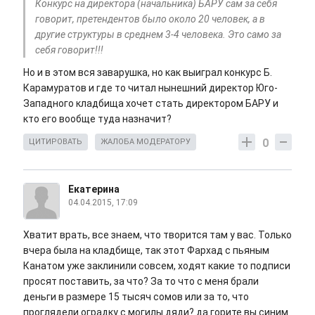
Конкурс на директора (начальника) БАРУ сам за себя
говорит, претендентов было около 20 человек, а в
другие структуры в среднем 3-4 человека. Это само за
себя говорит!!!
Но и в этом вся заварушка, но как выиграл конкурс Б.
Карамуратов и где то читал нынешний директор Юго-
Западного кладбища хочет стать директором БАРУ и
кто его вообще туда назначит?
0
ЦИТИРОВАТЬ
ЖАЛОБА МОДЕРАТОРУ
Екатерина
04.04.2015, 17:09
Хватит врать, все знаем, что творится там у вас. Только
вчера была на кладбище, так этот Фархад с пьяным
Канатом уже заклинили совсем, ходят какие то подписи
просят поставить, за что? За то что с меня брали
деньги в размере 15 тысяч сомов или за то, что
проглядели оградку с могилы дяди? да горите вы синим