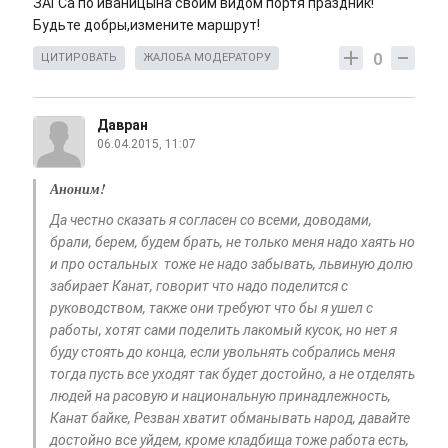
ЗАГСа по иваницына своим видом портя праздник!
Будьте добры,измените маршрут!
0
ЦИТИРОВАТЬ
ЖАЛОБА МОДЕРАТОРУ
Давран
06.04.2015, 11:07
Аноним!
Да честно сказать я согласен со всеми, доводами,
брали, берем, будем брать, не только меня надо хаять но
и про остальных тоже не надо забывать, львиную долю
забирает Канат, говорит что надо поделится с
руководством, также они требуют что бы я ушел с
работы, хотят сами поделить лакомый кусок, но нет я
буду стоять до конца, если увольнять собрались меня
тогда пусть все уходят так будет достойно, а не отделять
людей на расовую и национальную принадлежность,
Канат байке, Резван хватит обманывать народ, давайте
достойно все уйдем, кроме кладбища тоже работа есть,