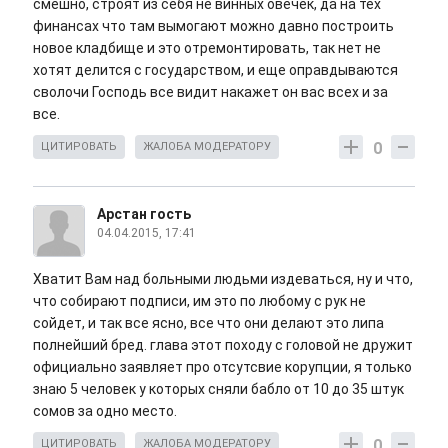
смешно, строят из себя не винных овечек, да на тех
финансах что там вымогают можно давно построить
новое кладбище и это отремонтировать, так нет не
хотят делится с государством, и еще оправдываются
сволочи Господь все видит накажет он вас всех и за
все.
0
ЦИТИРОВАТЬ
ЖАЛОБА МОДЕРАТОРУ
Арстан гость
04.04.2015, 17:41
Хватит Вам над больными людьми издеваться, ну и что,
что собирают подписи, им это по любому с рук не
сойдет, и так все ясно, все что они делают это липа
полнейший бред. глава этот походу с головой не дружит
официально заявляет про отсутсвие корупции, я только
знаю 5 человек у которых сняли бабло от 10 до 35 штук
сомов за одно место.
0
ЦИТИРОВАТЬ
ЖАЛОБА МОДЕРАТОРУ