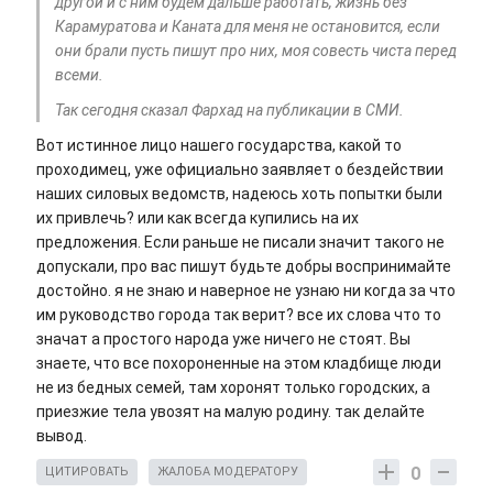
другой и с ним будем дальше работать, жизнь без
Карамуратова и Каната для меня не остановится, если
они брали пусть пишут про них, моя совесть чиста перед
всеми.
Так сегодня сказал Фархад на публикации в СМИ.
Вот истинное лицо нашего государства, какой то
проходимец, уже официально заявляет о бездействии
наших силовых ведомств, надеюсь хоть попытки были
их привлечь? или как всегда купились на их
предложения. Если раньше не писали значит такого не
допускали, про вас пишут будьте добры воспринимайте
достойно. я не знаю и наверное не узнаю ни когда за что
им руководство города так верит? все их слова что то
значат а простого народа уже ничего не стоят. Вы
знаете, что все похороненные на этом кладбище люди
не из бедных семей, там хоронят только городских, а
приезжие тела увозят на малую родину. так делайте
вывод.
0
ЦИТИРОВАТЬ
ЖАЛОБА МОДЕРАТОРУ