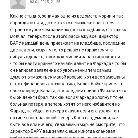
03.04.2015, 21:25
Как не стыдно, занимая одно из ведомств мэрии и так
оправдываться, да не то что в Бишкеке знают вся
страна в курсе чем занимаются на кладбище, я столько
молчал, теперь после этого расскажу все, директор
БАРУ каждый день приезжает на кладбище, последние
две недели, ходят что, то решают стараются что
нибудь сделать, так как комиссии зачастили сюда, и
что бы найти крайнего начали давит на Фархада что бы
он написал заявление об увольнении тем самым
думают отмазаться малой кровью, хотя все замешаны
в этих финансовых махинациях, Болот байке привел в
свою очередь Каната, а последний привел Фархада что
бы он деньги брал, так как если Фархада хлопнут то не
больная потеря, а теперь хотят от него избавится но
Фархад не уйдет он вчера сказал если его уволят он
потянет всех за собой, теперь Канат задумался, как
быть все или ничего, Уважаемый мэр, не смотрите, что
директор БАРУ ваш земляк, еще никогда клановая