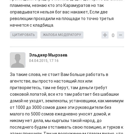
пламенем, незнаю кто это Карамуратов но так
оправдыватся нельзя бог вас накажет, Если две
революции проходили на площади то точно третья
начнется с кладбища.
0
ЦИТИРОВАТЬ
ЖАЛОБА МОДЕРАТОРУ
Эльдияр Мырзаев
04.04.2015, 17:16
За такие слова, не стоит Вам больше работать в
агентстве, вы просто настоящий лох или
притворяетесь, там не берут, там деньги гребут
совковой лопатой, все кто там работает без шабашки
домой не уходят, землекопы, установщики, как минимум
от 1000 до 3000 сомов даже эти руководители без
малого по 5000 сомов ежедневно уносят домой, и
никому нет дела, мы кыргызы такой народ, до
последнего будем отстаивать свою позицию, и турков к
этому приучили. Там не вооруженным глазом видно, что