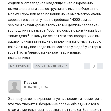
ездили в югозападное кладбище с нас откровенно
вымогали деньги ваш сотрудник по именни Фархат по
моему Турок или азер по нации но на кыргызском очень
хорошо говорит он у нас потребовал 14000 сом за
землю и сказал кроме этого что мы должны заплатить
госпошлину в размере 4000 тыс сомов с копейками. Вот
такие дела!!! не кому не секрет что там коррупция а вы
лживо прикрываете их не стыдно ли вам, очем я говорю
какой стыд у вас когда вы вымогаете у людей у которых
горе. Пусть Аллах сам накажет вас и ваших
подельников.
0
ЦИТИРОВАТЬ
ЖАЛОБА МОДЕРАТОРУ
Правда
03.04.2015, 19:52
Задницу свою прикрывает, пусть съездит и посмотрит,
что там творится, бездомные собаки объединяются в
стаи и в могилы норы прорывают от голода. Задницу от