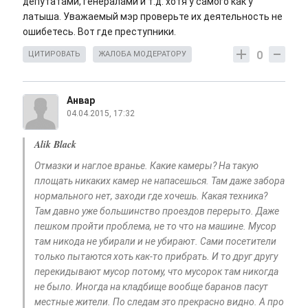
депутатами, генералами и т.д. хотя у самого как у
латыша. Уважаемый мэр проверьте их деятельность не
ошибетесь. Вот где преступники.
0
ЦИТИРОВАТЬ
ЖАЛОБА МОДЕРАТОРУ
Анвар
04.04.2015, 17:32
Alik Black
Отмазки и наглое вранье. Какие камеры? На такую
площать никаких камер не напасешься. Там даже забора
нормального нет, заходи где хочешь. Какая техника?
Там давно уже большинство проездов перерыто. Даже
пешком пройти проблема, не то что на машине. Мусор
там никода не убирали и не убирают. Сами посетители
только пытаются хоть как-то прибрать. И то друг другу
перекидывают мусор потому, что мусорок там никогда
не было. Иногда на кладбище вообще баранов пасут
местные жители. По следам это прекрасно видно. А про