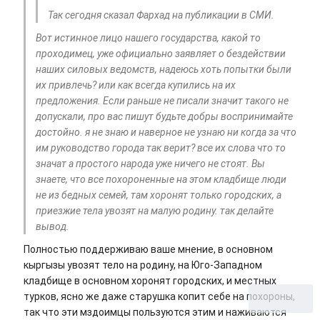
Так сегодня сказал Фархад на публикации в СМИ.
Вот истинное лицо нашего государства, какой то
проходимец, уже официально заявляет о бездействии
наших силовых ведомств, надеюсь хоть попытки были
их привлечь? или как всегда купились на их
предложения. Если раньше не писали значит такого не
допускали, про вас пишут будьте добры воспринимайте
достойно. я не знаю и наверное не узнаю ни когда за что
им руководство города так верит? все их слова что то
значат а простого народа уже ничего не стоят. Вы
знаете, что все похороненные на этом кладбище люди
не из бедных семей, там хоронят только городских, а
приезжие тела увозят на малую родину. так делайте
вывод.
Полностью поддерживаю ваше мнение, в основном
кыргызы увозят тело на родину, на Юго-Западном
кладбище в основном хоронят городских, и местных
турков, ясно же даже старушка копит себе на похороны,
так что эти мздоимцы пользуются этим и наживаются