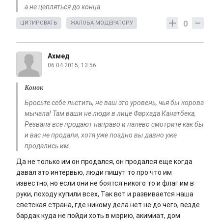
а не цепляться до конца.
0
ЦИТИРОВАТЬ
ЖАЛОБА МОДЕРАТОРУ
Ахмед
06.04.2015, 13:56
Конок
Бросьте себе льстить, не ваш это уровень, чья бы корова
мычала! Там ваши не люди в лице Фархада Канатбека,
Резвана все продают направо и налево смотрите как бы
и вас не продали, хотя уже поздно вы давно уже
продались им.
Да не только им он продался, он продался еще когда
давал это интервью, люди пишут то про что им
известно, но если они не боятся никого то и флаг им в
руки, походу купили всех, Так вот и развивается наша
светская страна, где никому дела нет не до чего, везде
бардак куда не пойди хоть в мэрию, акимиат, дом