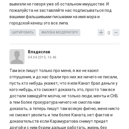
вывезли не говоря уже об остальном имуществе. И
пожалуйста не заставляйте нас подписываться под
вашими фальшивыми письмами на имя мэра и
городской кенеш это все липа.
0
ЦИТИРОВАТЬ
ЖАЛОБА МОДЕРАТОРУ
Владислав
04.04.2015, 16:46
Там все пишут только про меня, я же не казел
отпущения, и до нас брали про них же ничего не писали,
пусть кто нибудь укажет, что я или Канат брал деньги у
кого нибудь, кто сможет доказать это, просто там все
достали завидуйте молча, не только люди, менты и СНБ
а тем более прокуратура ничего не смогла нам
доказать, а теперь пишут там всякую фигню, меня никто
не сможет уволить и тем более Каната, нет фактов и
доказательств если Карамуратова снимут придет
другой и с ним будем дальше работать, жизнь без