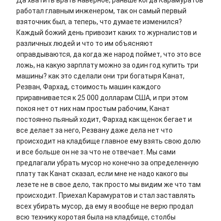
Да хватить врать наверное, раньше когда Карамуратов
работал главным инженером, так он самый первый
взяточник был, а теперь, что думаете изменился?
Каждый божий день привозит каких то журналистов и
различных людей и что то им объясняют
оправдываются, да когда же народ поймет, что это все
ложь, на какую зарплату можно за один год купить три
машины? как это сделали они три богатыря Канат,
Резван, Фархад, стоимость машин каждого
приравнивается к 25 000 долларам США, и при этом
покоя нет от них нам простым рабочим, Канат
постоянно пьяный ходит, Фархад как щенок бегает и
все делает за него, Резвану даже дела нет что
происходит на кладбище главное ему взять свою долю
и все больше он не за что не отвечает. Мы сами
предлагали убрать мусор но конечно за определенную
плату так Канат сказал, если мне не надо какого вы
лезете не в свое дело, так просто мы видим же что там
происходит. Приехал Карамуратов и стал заставлять
всех убирать мусор, да ему я вообще не верю продал
всю технику коротая была на кладбище, столбы