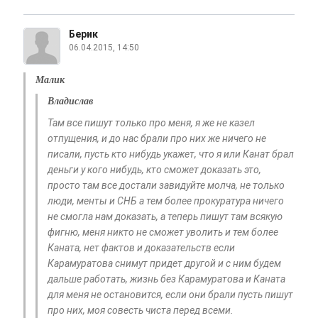
Берик
06.04.2015, 14:50
Малик
Владислав
Там все пишут только про меня, я же не казел
отпущения, и до нас брали про них же ничего не
писали, пусть кто нибудь укажет, что я или Канат брал
деньги у кого нибудь, кто сможет доказать это,
просто там все достали завидуйте молча, не только
люди, менты и СНБ а тем более прокуратура ничего
не смогла нам доказать, а теперь пишут там всякую
фигню, меня никто не сможет уволить и тем более
Каната, нет фактов и доказательств если
Карамуратова снимут придет другой и с ним будем
дальше работать, жизнь без Карамуратова и Каната
для меня не остановится, если они брали пусть пишут
про них, моя совесть чиста перед всеми.