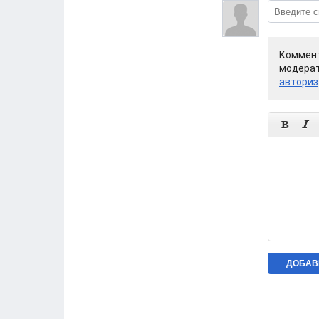
Коммент
модерат
авториз

