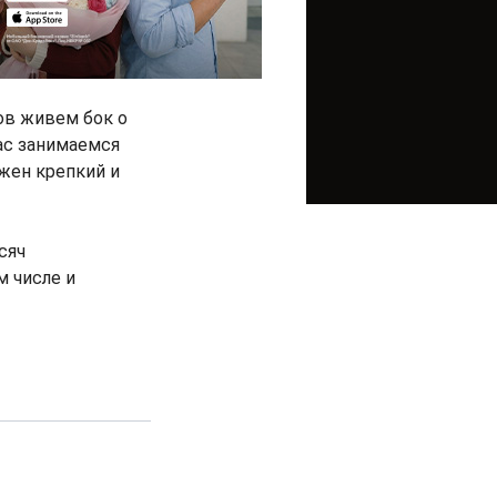
ов живем бок о
ас занимаемся
жен крепкий и
сяч
м числе и