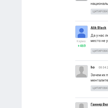
националь
ЦИТИРОВА
Alik Black
Да у нас 
место не у
Карма:
+469
ЦИТИРОВА
ho
08.04.
Зачем их п
менталите
ЦИТИРОВА
Ганнер В