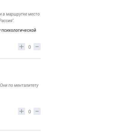
ли в маршрутке место
Рассия".
у психологической
0
 Они по менталитету
0