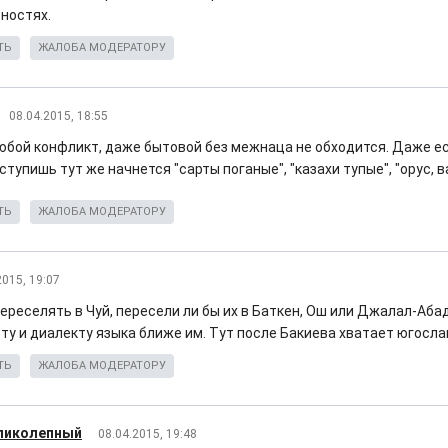
ностях.
ТЬ
ЖАЛОБА МОДЕРАТОРУ
08.04.2015, 18:55
любой конфликт, даже бытовой без межнаца не обходится. Даже е
ступишь тут же начнется "сарты поганые", "казахи тупые", "орус, в
ТЬ
ЖАЛОБА МОДЕРАТОРУ
2015, 19:07
ереселять в Чуй, пересели ли бы их в Баткен, Ош или Джалал-Абад
ту и диалекту языка ближе им. Тут после Бакиева хватает югосла
ТЬ
ЖАЛОБА МОДЕРАТОРУ
еликолепный
08.04.2015, 19:48