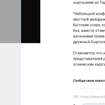
кыргызами из Та
"Небольшой кон
местной молодеж
бытовая ссора, 
бок, вместе отме
весенними полевы
дружный Кыргызс
Отмечается, что 
представителей р
этнические кыргы
Сообщи свою ново
URL: https://www.vb