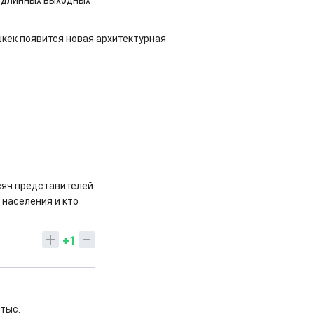
 длинных выходных
шкек появится новая архитектурная
ысяч представителей
 населения и кто
+1
 тыс.