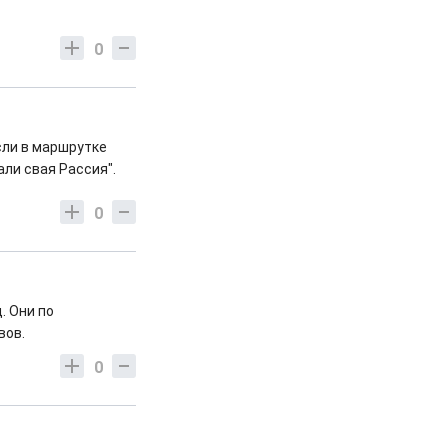
0
сли в маршрутке
али свая Рассия".
0
. Они по
вов.
0