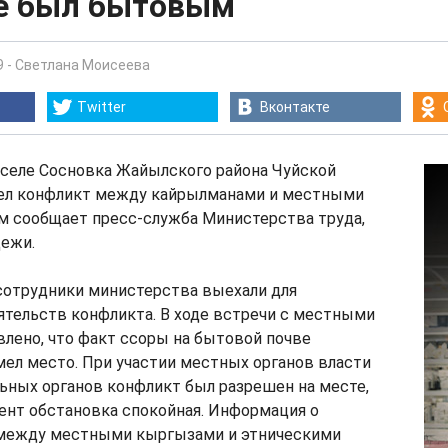
е был бытовым
9
-
Светлана Моисеева
Twitter
Вконтакте
 в селе Сосновка Жайылского района Чуйской
ел конфликт между кайрылманами и местными
м сообщает пресс-служба Министерства труда,
дежи.
сотрудники министерства выехали для
ятельств конфликта. В ходе встречи с местными
лено, что факт ссоры на бытовой почве
ел место. При участии местных органов власти
ьных органов конфликт был разрешен на месте,
ент обстановка спокойная. Информация о
между местными кыргызами и этническими