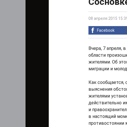
Сосновк
08 апреля 2015 15:3
Facebook
Вчера, 7 апреля,
области произош
жителями. Об это
миграции и моло
Как сообщается, 
выяснения обсто
жителями установ
действительно им
и правоохранител
в настоящий мом
противостоянии 