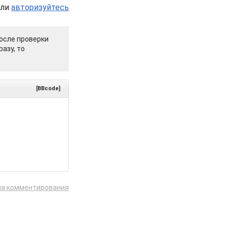
или
авторизуйтесь
осле проверки
азу, то
[BBcode]
ла комментирования