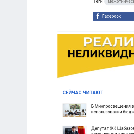
Теги:
межэтничес
Facebook
СЕЙЧАС ЧИТАЮТ
В Минпросвещения в
использовании бюдж
Депутат ЖК Шабазов