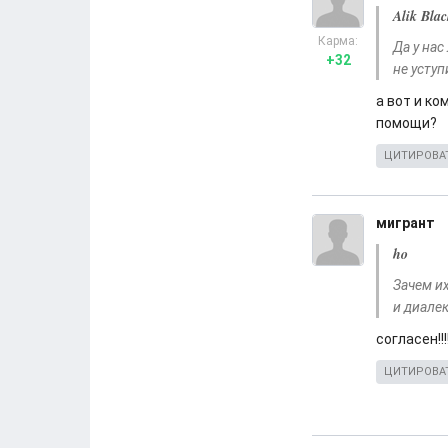
Alik Blac
Карма:
Да у на
+32
не уступ
а вот и к
помощи?
ЦИТИРОВА
мигрант
ho
Зачем их
и диалек
согласен!!!
ЦИТИРОВА