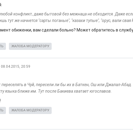
k
с любой конфликт, даже бытовой без межнаца не обходится. Даже ес
ишь тут же начнется "сарты поганые", "казахи тупые", "орус, вали свая 
оммент обиженки, вам сделали больно? Может обратитесь в служб
ТЬ
ЖАЛОБА МОДЕРАТОРУ
08.04.2015, 20:59
 переселять в Чуй, пересели ли бы их в Баткен, Ош или Джалал-Абад.
ту языка ближе им. Тут после Бакиева хватает югославов.
!
ТЬ
ЖАЛОБА МОДЕРАТОРУ