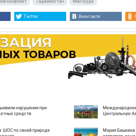
кий конфликт
,
Таджикистан
,
Минтруда
Twitter
Вконтакте
ыявили нарушения при
Международное
етных средств
Центральную А
: ШОС по своей природе
Мэрия Бишкека 