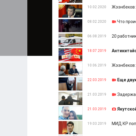
Жээнбеков:
10.02.2020
Что прои
08.02.2020
20 работник
06.08.2019
Антикитайс
18.07.2019
Жээнбеков:
10.06.2019
Еще дву
22.03.2019
Задержан
21.03.2019
Якутско
21.03.2019
МИД КР поп
19.03.2019