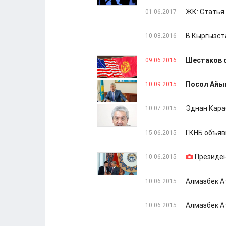
ЖК: Статья 
01.06.2017
В Кыргызст
10.08.2016
Шестаков о
09.06.2016
Посол Айы
10.09.2015
Эднан Кара
10.07.2015
ГКНБ объяв
15.06.2015
Президен
10.06.2015
Алмазбек А
10.06.2015
Алмазбек А
10.06.2015