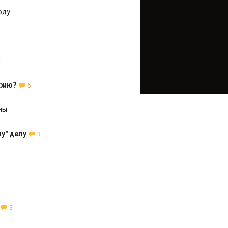
оду
ы
арию?
6
ны
у" делу
3
3