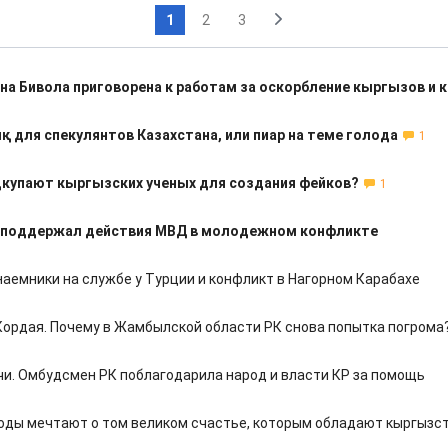
1
2
3
а Бивола приговорена к работам за оскорбление кыргызов и 
для спекулянтов Казахстана, или пиар на теме голода
1
купают кыргызских ученых для создания фейков?
1
 поддержал действия МВД в молодежном конфликте
наемники на службе у Турции и конфликт в Нагорном Карабахе
Кордая. Почему в Жамбылской области РК снова попытка погрома
чи. Омбудсмен РК поблагодарила народ и власти КР за помощь
оды мечтают о том великом счастье, которым обладают кыргызс