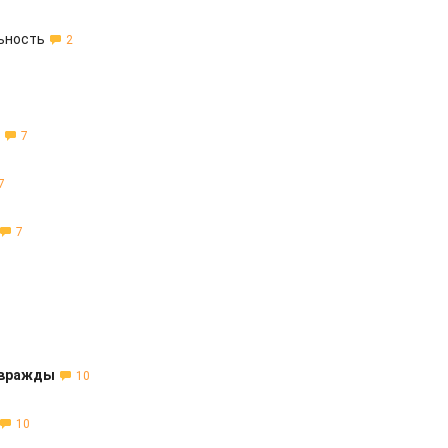
ьность
2
7
7
7
 вражды
10
10