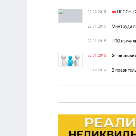
ПРООН: С
03.02.2015
Минтруда п
29.01.2015
НПО изучил
27.01.2015
Этнически
22.01.2015
В правител
30.12.2014