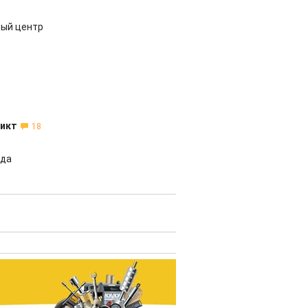
вый центр
ликт
18
ода