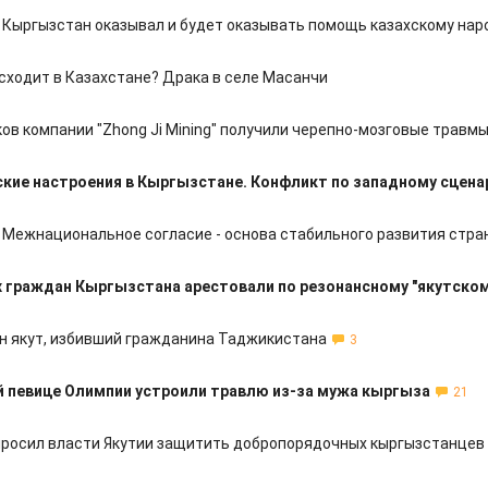
 Кыргызстан оказывал и будет оказывать помощь казахскому нар
сходит в Казахстане? Драка в селе Масанчи
ов компании "Zhong Ji Mining" получили черепно-мозговые травм
кие настроения в Кыргызстане. Конфликт по западному сцен
 Межнациональное согласие - основа стабильного развития стра
х граждан Кыргызстана арестовали по резонансному "якутском
 якут, избивший гражданина Таджикистана
3
й певице Олимпии устроили травлю из-за мужа кыргыза
21
росил власти Якутии защитить добропорядочных кыргызстанцев