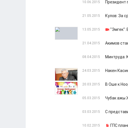
Президент 
10.06.2015
Кулов: За 
21.05.2015
"Эмгек":
13.05.2015
Акимов ста
21.04.2015
Минтруда: 
08.04.2015
Накен Каси
24.03.2015
В Оше к Но
20.03.2015
Чубак ажы 
05.03.2015
С представ
03.03.2015
ГПС план
10.02.2015