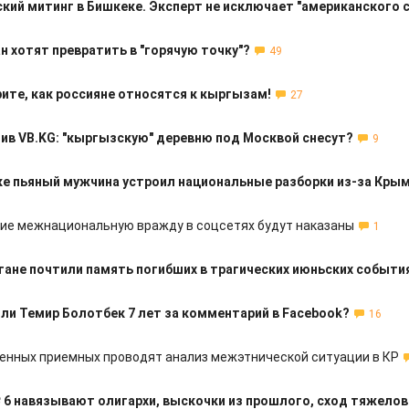
кий митинг в Бишкеке. Эксперт не исключает "американского 
 хотят превратить в "горячую точку"?
49
ите, как россияне относятся к кыргызам!
27
ив VB.KG: "кыргызскую" деревню под Москвой снесут?
9
ке пьяный мужчина устроил национальные разборки из-за Кры
е межнациональную вражду в соцсетях будут наказаны
1
ане почтили память погибших в трагических июньских событи
ли Темир Болотбек 7 лет за комментарий в Facebook?
16
енных приемных проводят анализ межэтнической ситуации в КР
 6 навязывают олигархи, выскочки из прошлого, сход тяжелов