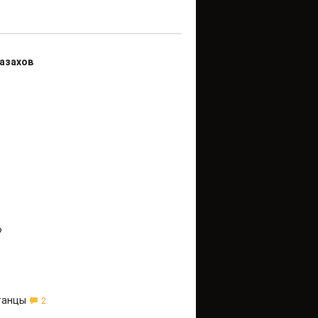
казахов
?
танцы
2