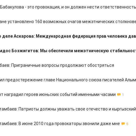
Бабакулова - это провокация, и он должен нести ответственност
ане установлено 160 возможных очагов межэтнических столкнов
 деле Аскарова: Международная федерация прав человека дав
мдос Бозжигитов: Мы обеспечили межэтническую стабильност
баев: Приграничные вопросы продолжают обостряться
ил предостережение главе Национального союза писателей Алы
т наградил героев июньских событий именными часами
1
тамбаев: Патриоты должны уважать свое отечество и кыргызский
тамбаев: В июне 2010 года провокаторы звонили даже мне
6