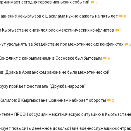
принимает сегодня героев июньских событий
3
сравнение некыргызов с шакалами нужно сажать на пять лет
8
 В Кыргызстане снизился риск межэтнических конфликтов
1
нут увольнять за бездействие при межэтнических конфликтах
Конфликт с кайрылманами в Сосновке был бытовым
6
ев: Драка в Араванском районе не была межэтнической
орузу пройдет фестиваль "Дружба народов"
Жалилов: В Кыргызстане шовинизм набирает обороты
2
ителем ПРООН обсудили межэтническую ситуацию в Кыргызстан
ирует повысить денежное довольствие военнослужащих-контра