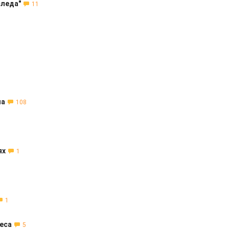
следа"
11
ма
108
ях
1
1
еса
5