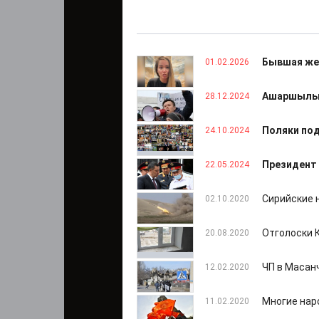
Бывшая жен
01.02.2026
Ашаршылық 
28.12.2024
Поляки под
24.10.2024
Президент
22.05.2024
Сирийские 
02.10.2020
Отголоски 
20.08.2020
ЧП в Масан
12.02.2020
Многие нар
11.02.2020