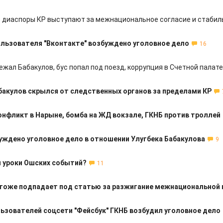
 диаспоры КР выступают за межнациональное согласие и стабил
ользователя "Вконтакте" возбуждено уголовное дело
16
ежал Бабакулов, бус попал под поезд, коррупция в Счетной палате
бакулов скрылся от следственных органов за пределами КР
онфликт в Нарыне, бомба на ЖД вокзале, ГКНБ против троллей
уждено уголовное дело в отношении Улугбека Бабакулова
9
 уроки Ошских событий?
11
 тоже подпадает под статью за разжигание межнациональной
ьзователей соцсети "Фейсбук" ГКНБ возбудил уголовное дело