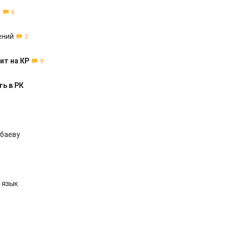
ь
6
ений
3
ит на КР
9
ь в РК
мбаеву
 язык