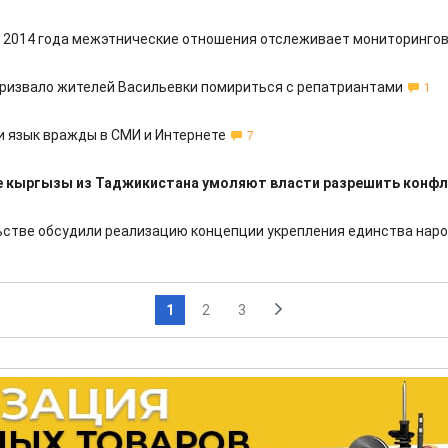
 2014 года межэтнические отношения отслеживает мониторинго
ризвало жителей Васильевки помириться с репатриантами
1
и язык вражды в СМИ и Интернете
7
е кыргызы из Таджикистана умоляют власти разрешить конф
ьстве обсудили реализацию концепции укрепления единства нар
1
2
3