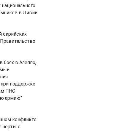
 национального
аемников в Ливии
й сирийских
л Правительство
 боях в Алеппо,
имый
ания
 при поддержке
ам ПНС
ую армию"
енном конфликте
е черты с