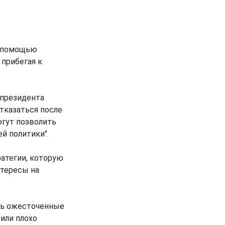
с помощью
прибегая к
 президента
тказаться после
огут позволить
й политики".
ратегии, которую
нтересы на
сь ожесточенные
или плохо