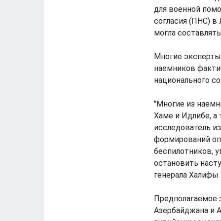
для военной пом
согласия (ПНС) в
могла составлять 
Многие эксперты
наемников фактич
национального со
"Многие из наем
Хаме и Идлибе, а
исследователь из
формирований оп
беспилотников, 
остановить наст
генерала Халифы 
Предполагаемое 
Азербайджана и А