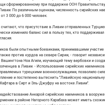
ощи сформированному при поддержке ООН Правительству
 Ливии. По различным оценкам, численность сирийских н
от 3 000 до 6 000 человек.
 считают, что присутствие в Ливии отправленных Турцие
ески изменило баланс сил в пользу тех, кто поддержива
гласия.
ников были опытными боевиками, принимавшими участие в
 также против курдов на севере Сирии, - говорит независ
 Вашингтона Ноа Агили, изучающий тему вербовки и созд
олченцев в Ливии. - Использование сирийских наемников
управляемых турецкими военнослужащими, позволило сил
упление и постепенно вытеснить "Ливийскую национальн
Хафтара в Сирт и Эль-Джуфру на востоке Ливии".
задействование Анкарой сирийских наемников в вооруж
рмении в районе Нагорного Карабаха может иметь схожи