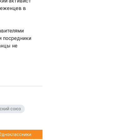
кий активист
беженцев в
авителями
ти посредники
анцы не
ский союз
,
Одноклассники