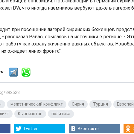
ов и бойцов оппозиции. Проживающий в Германии сирийс
казал DW, что иногда наемников вербуют даже в лагерях 
ходит при посещении лагерей сирийских беженцев предст
 - рассказал Равас, ссылаясь на источники в регионе. - Э
т работу как охрану жизненно важных объектов. Новобр
 их ожидает линия фронта".
сть:
.kg/392528
н
,
межэтнический конфликт
,
Сирия
,
Турция
,
Европей
ликт
,
Кыргызстан
,
политика
Twitter
Вконтакте