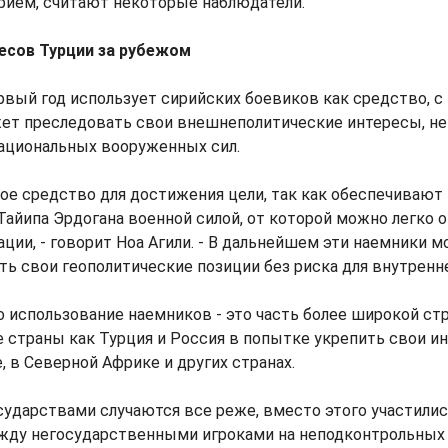
рием, считают некоторые наблюдатели.
есов Турции за рубежом
рвый год использует сирийских боевиков как средство, 
ет преследовать свои внешнеполитические интересы, не 
ациональных вооруженных сил.
ое средство для достижения цели, так как обеспечивают
айипа Эрдогана военной силой, от которой можно легко о
ции, - говорит Ноа Агили. - В дальнейшем эти наемники м
ь свои геополитические позиции без риска для внутренне
то использование наемников - это часть более широкой ст
 страны как Турция и Россия в попытке укрепить свои и
 в Северной Африке и других странах.
сударствами случаются все реже, вместо этого участили
жду негосударственными игроками на неподконтрольных 