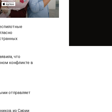
беспилотные
гласно
остранных
явила, что
нном конфликте в
ными отправляет
мников из Сирии