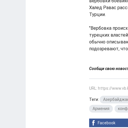
вербовки боевик
Халед Равас расс
Турции.
"Вербовка проис
турецких властей,
обычно описываю
подозревают, что
Сообщи свою ново
URL: https://www.vb
Теги:
Азербайджа
Армения
,
конф
Facebook