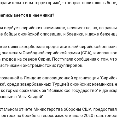
равительством территориях", - говорит политолог в бесе
 записывается в наемники?
я вербует сирийских наемников, неизвестно, но, по разн
е бойцы сирийской оппозиции, и боевики, и даже беженц
цкие силы завербовали представителей сирийской оппозиц
знаменем Свободной сирийской армии (ССА), и использов
 курдов на севере Сирии. Поступали сообщения о том, чт
частниками экстремистских группировок.
ложенной в Лондоне оппозиционной организации "Сирийс
ка", среди завербованных Турцией сирийских наемников 
 которые сражались за "Исламское государство" и джиха
занные с "Аль-Каидой".
ртальном отчете Министерства обороны США, предоста
пектора по борьбе с терроризмом в июле 2020 года, говори