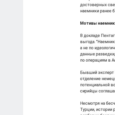
достоверных све
наемники ранее 
Мотивы наемнико
В докладе Пента
выгода. "Наемни
а не по идеологи
данные разведки
по операциям в А
Бывший эксперт О
отделение немецк
потенциальной во
сирийцы соглашаю
Несмотря на бес
Турции, истории 