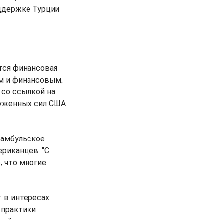
ддержке Турции
тся финансовая
м и финансовым,
 со ссылкой на
уженных сил США
стамбульское
риканцев. "С
, что многие
 в интересах
 практики