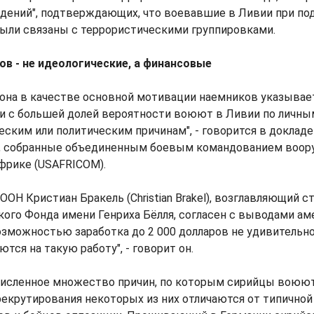
дений", подтверждающих, что воевавшие в Ливии при по
были связаны с террористическими группировками.
в - не идеологические, а финансовые
гона в качестве основной мотивации наемников указывае
ки с большей долей вероятности воюют в Ливии по личны
ческим или политическим причинам", - говорится в докладе
, собранные объединенным боевым командованием воор
фрике (USAFRICOM).
ОН Кристиан Бракель (Christian Brakel), возглавляющий 
ого Фонда имени Генриха Бёлля, согласен с выводами аме
зможностью заработка до 2 000 долларов не удивительно
тся на такую работу", - говорит он.
численное множество причин, по которым сирийцы воюют
рекрутирования некоторых из них отличаются от типичной