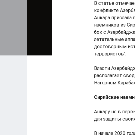
В статье отмечае
конфликте Азерб
Анкара прислала
наемников из Си
бок с Азербайджа
летательные аппа
достоверным ист
террористов".
Власти Азербайдж
располагает свед
Нагорном Карабах
Сирийские наемн
Анкару не в перв
для защиты своих
В начале 2020 го