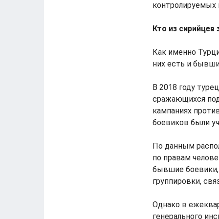
контролируемых п
Кто из сирийцев
Как именно Турци
них есть и бывши
В 2018 году туре
сражающихся под 
кампаниях против
боевиков были у
По данным распо
по правам челове
бывшие боевики,
группировки, свя
Однако в ежеква
генерального инс