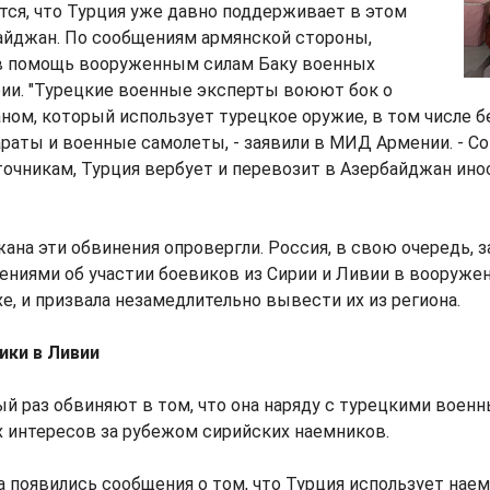
тся, что Турция уже давно поддерживает в этом
айджан. По сообщениям армянской стороны,
 в помощь вооруженным силам Баку военных
рии. "Турецкие военные эксперты воюют бок о
ном, который использует турецкое оружие, в том числе 
раты и военные самолеты, - заявили в МИД Армении. - Со
очникам, Турция вербует и перевозит в Азербайджан ин
ана эти обвинения опровергли. Россия, в свою очередь, за
ениями об участии боевиков из Сирии и Ливии в вооруже
е, и призвала незамедлительно вывести их из региона.
ики в Ливии
ый раз обвиняют в том, что она наряду с турецкими воен
 интересов за рубежом сирийских наемников.
да появились сообщения о том, что Турция использует нае