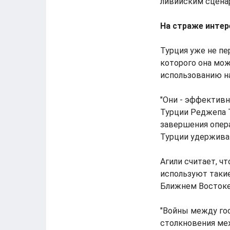
ливийским сцена
На страже интер
Турция уже не пе
которого она мож
использованию н
"Они - эффективн
Турции Реджепа Т
завершения опера
Турции удерживат
Агили считает, ч
используют такие
Ближнем Востоке,
"Войны между го
столкновения ме