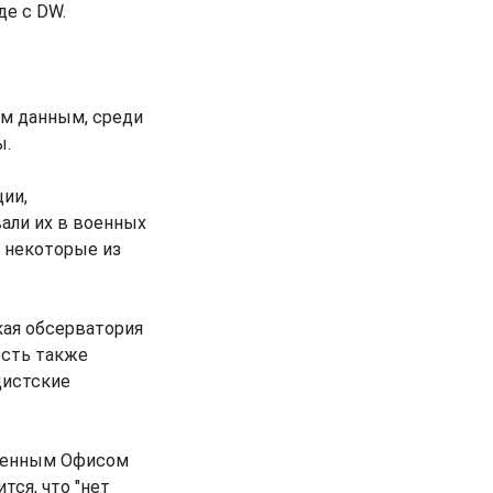
де с DW.
ым данным, среди
ы.
ии,
али их в военных
о некоторые из
кая обсерватория
есть также
дистские
вленным Офисом
тся, что "нет