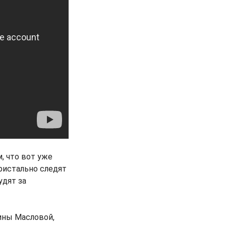
, что вот уже
ристально следят
удят за
ины Масловой,