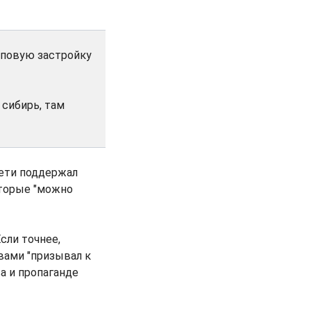
иповую застройку
 сибирь, там
сети поддержал
оторые "можно
сли точнее,
вами "призывал к
 и пропаганде