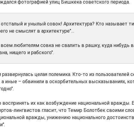
ждался фотографией улиц Бишкека советского периода.
 отсталый и унылый совок! Архитектура? Кто называет т
чего не смыслят в архитектуре"…
 всем любителям совка не свалить в рашку, куда нибудь в
на, нищего и рабского".
 развернулась целая полемика. Кто-то из пользователей 
, а иные – обвинили в оскорбительных высказываниях, к
одно".
 воспринять их как возбуждение национальной вражды. Е
ртов-лингвистов гласит, что Темир Болотбек своими сло
иональной вражды, унижению национального достоинства
".