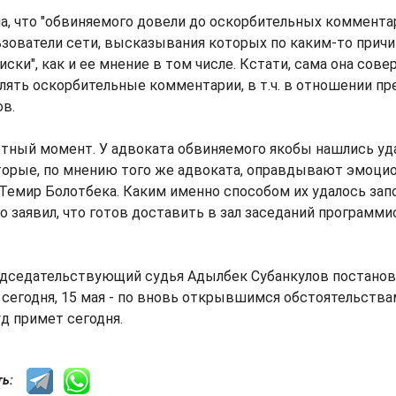
а, что "обвиняемого довели до оскорбительных коммент
зователи сети, высказывания которых по каким-то прич
иски", как и ее мнение в том числе. Кстати, сама она сов
лять оскорбительные комментарии, в т.ч. в отношении п
в.
тный момент. У адвоката обвиняемого якобы нашлись у
торые, по мнению того же адвоката, оправдывают эмоци
емир Болотбека. Каким именно способом их удалось запо
о заявил, что готов доставить в зал заседаний программис
редседательствующий судья Адылбек Субанкулов постанов
 сегодня, 15 мая - по вновь открывшимся обстоятельства
д примет сегодня.
сть: