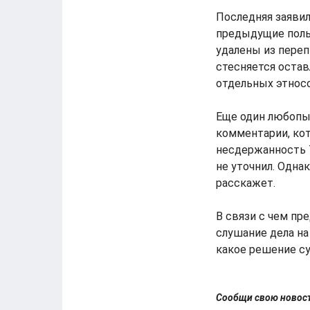
Последняя заявил
предыдущие поль
удалены из переп
стесняется остав
отдельных этносо
Еще один любопы
комментарии, ко
несдержанность Т
не уточнил. Однак
расскажет.
В связи с чем п
слушание дела на
какое решение су
Сообщи свою ново