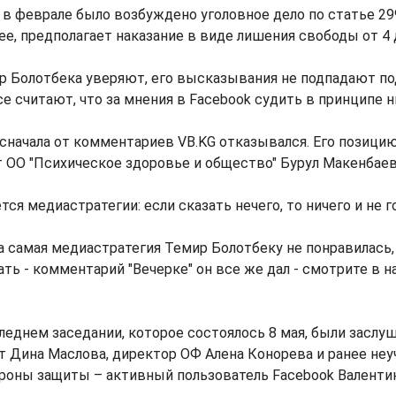
о в феврале было возбуждено уголовное дело по статье 299
ее, предполагает наказание в виде лишения свободы от 4 д
 Болотбека уверяют, его высказывания не подпадают под 
е считают, что за мнения в Facebook судить в принципе н
начала от комментариев VB.KG отказывался. Его позицию
 ОО "Психическое здоровье и общество" Бурул Макенбаев
ся медиастратегии: если сказать нечего, то ничего и не г
та самая медиастратегия Темир Болотбеку не понравилась, 
ать - комментарий "Вечерке" он все же дал - смотрите в 
леднем заседании, которое состоялось 8 мая, были засл
т Дина Маслова, директор ОФ Алена Конорева и ранее не
роны защиты – активный пользователь Facebook Валенти