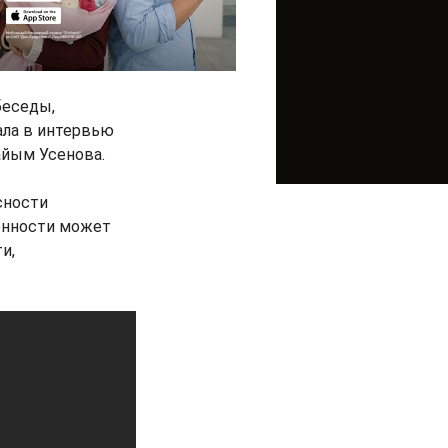
беседы,
ала в интервью
айым Усенова.
сности
енности может
и,