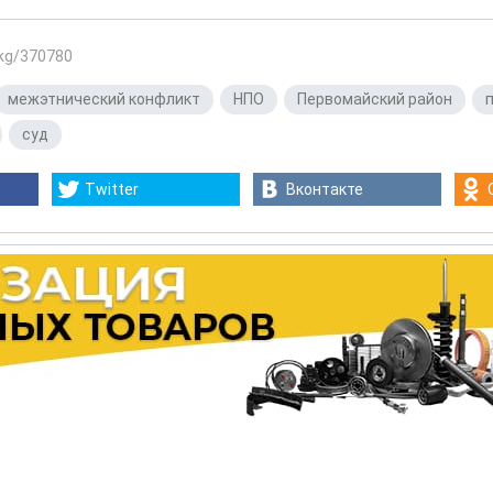
.kg/370780
межэтнический конфликт
,
НПО
,
Первомайский район
,
,
суд
Twitter
Вконтакте