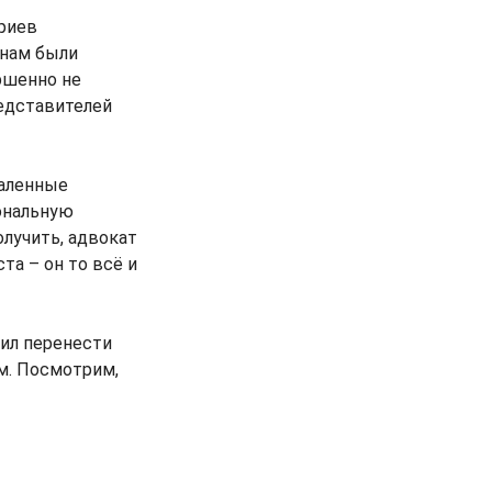
ариев
инам были
ершенно не
редставителей
даленные
ональную
лучить, адвокат
та – он то всё и
ил перенести
м. Посмотрим,