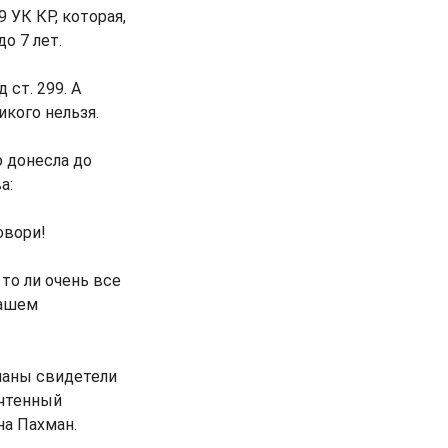
 УК КР, которая,
о 7 лет.
ст. 299. А
икого нельзя.
 донесла до
а:
овори!
то ли очень все
нашем
ушаны свидетели
учтенный
на Пахман.