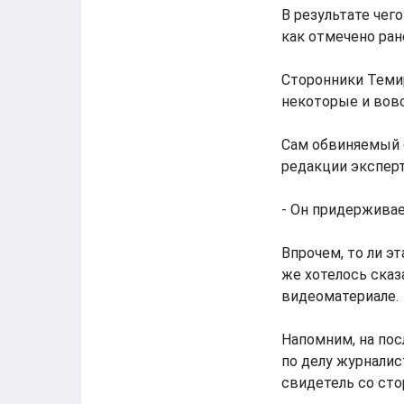
В результате чег
как отмечено ран
Сторонники Темир
некоторые и вовс
Сам обвиняемый с
редакции эксперт
- Он придерживает
Впрочем, то ли э
же хотелось сказ
видеоматериале.
Напомним, на пос
по делу журналис
свидетель со сто