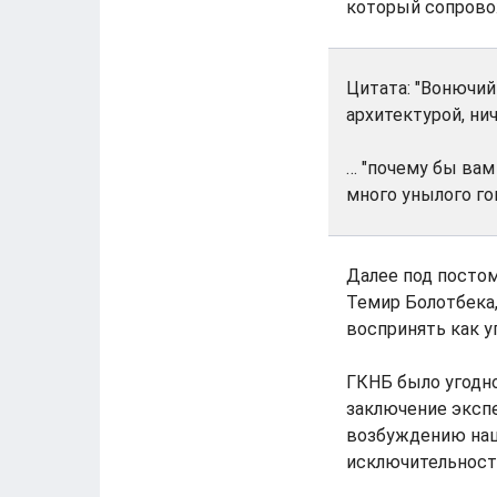
который сопрово
Цитата: "Вонючий
архитектурой, ни
… "почему бы вам
много унылого гов
Далее под постом
Темир Болотбека
воспринять как уг
ГКНБ было угодно
заключение экспе
возбуждению нац
исключительности