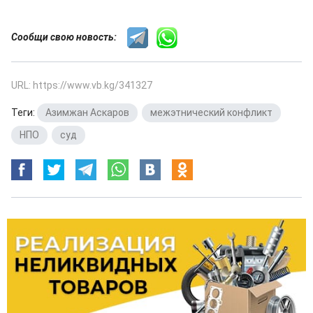
Сообщи свою новость:
URL: https://www.vb.kg/341327
Теги:
Азимжан Аскаров
,
межэтнический конфликт
,
НПО
,
суд