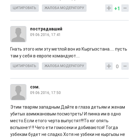
+1
ЦИТИРОВАТЬ
ЖАЛОБА МОДЕРАТОРУ
пострадавший
09.06.2016, 17:41
Гнать этого или эту метлой вон из Кыргызстана..... пусть
там у себя в европе командуют....
0
ЦИТИРОВАТЬ
ЖАЛОБА МОДЕРАТОРУ
сэм.
09.06.2016, 17:50
Этим тварям западным.Дайте в глаза детьям и женам
убитых азимжановым посмотреть! И пинка им в одно
место.Если етого черта выпустят!!!То юг опять
вспыхнет! !! Чего ети гомосеки и добиваются! Тогда
узбекам будет не сладко.Хотя не узбеки не кыргызы не