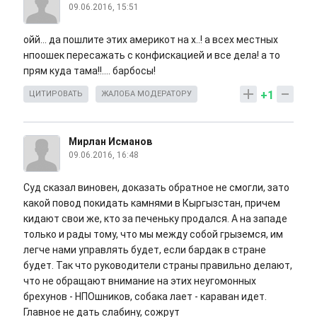
09.06.2016, 15:51
ойй... да пошлите этих америкот на х..! а всех местных
нпоошек пересажать с конфискацией и все дела! а то
прям куда тама!!.... барбосы!
+1
ЦИТИРОВАТЬ
ЖАЛОБА МОДЕРАТОРУ
Мирлан Исманов
09.06.2016, 16:48
Суд сказал виновен, доказать обратное не смогли, зато
какой повод покидать камнями в Кыргызстан, причем
кидают свои же, кто за печеньку продался. А на западе
только и рады тому, что мы между собой грыземся, им
легче нами управлять будет, если бардак в стране
будет. Так что руководители страны правильно делают,
что не обращают внимание на этих неугомонных
брехунов - НПОшников, собака лает - караван идет.
Главное не дать слабину, сожрут