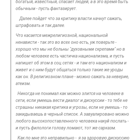
богатый, известный, спасает людей, а в это время быть
обычным - пусть фантазирует.
Далее пойдет что за критику власти начнут сажать,
штрафовать и так далее.
Что касается межрелигиозной, национальной
ненависти - так это во всех оно есть, уж поверьте -
хорошо что мы не больны "духовными скрепами" но в
любом человеке есть частичка национализма, и пусть
напишет об этом в соц.сетях - и там его национализм и
живет и с ним будут общаться только такие же уроды
как он. В религиозном плане - можно сажать за неверие,
атеизм.
Никогда не понимал как можно злится на человеке в
сети, если умеешь вести диалог и дискуссии - то тебе не
страшны никакая критика и угрозы, если не умеешь - то
закидываешь в черный список. А завуалировано можно
любого высокопоставленного человека накуй послать -
и пусть филологи голову ломают, тот же сарказм.
Как по мне это неправильно - я за здоровую дискуссию