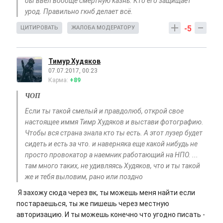
бы ввёл вообще смертную казнь. Кто его защищает
урод. Правильно гкнб делает всё.
-5
ЦИТИРОВАТЬ
ЖАЛОБА МОДЕРАТОРУ
Тимур Худяков
07.07.2017, 00:23
Карма:
+89
ЧОП
Если ты такой смелый и правдолюб, открой свое
настоящее иммя Тимр Худяков и выстави фотографию.
Чтобы вся страна знала кто ты есть. А этот лузер будет
сидеть и есть за что. и наверняка еще какой нибудь не
просто провокатор а наемник работающий на НПО. ...
там много таких, не удивляясь Худяков, что и ты такой
же и тебя выловим, рано или поздно
Я захожу сюда через вк, ты можешь меня найти если
постараешься, ты же пишешь через местную
авторизацию. И ты можешь конечно что угодно писать -