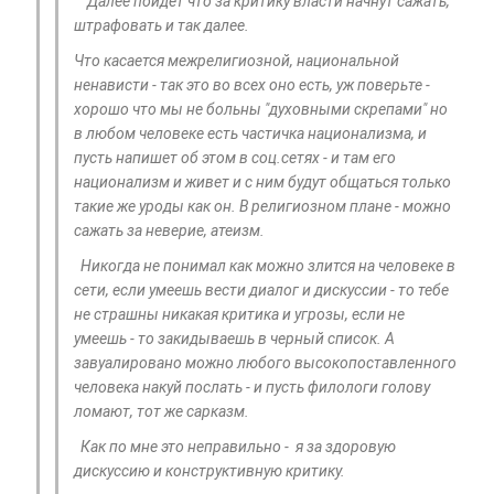
Далее пойдет что за критику власти начнут сажать,
штрафовать и так далее.
Что касается межрелигиозной, национальной
ненависти - так это во всех оно есть, уж поверьте -
хорошо что мы не больны "духовными скрепами" но
в любом человеке есть частичка национализма, и
пусть напишет об этом в соц.сетях - и там его
национализм и живет и с ним будут общаться только
такие же уроды как он. В религиозном плане - можно
сажать за неверие, атеизм.
Никогда не понимал как можно злится на человеке в
сети, если умеешь вести диалог и дискуссии - то тебе
не страшны никакая критика и угрозы, если не
умеешь - то закидываешь в черный список. А
завуалировано можно любого высокопоставленного
человека накуй послать - и пусть филологи голову
ломают, тот же сарказм.
Как по мне это неправильно - я за здоровую
дискуссию и конструктивную критику.