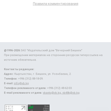
Правила комментирования
@1996-2026
ЗАО "Издательский дом "Вечерний Бишкек"
При размещении материалов на сторонних ресурсах гиперссылка на
источник обязательна.
Контакты редакции:
Адрес:
Кыргызстан, г. Бишкек, ул. Усенбаева, 2.
Телефон:
+996 (312) 88-18-09.
E-mail:
info@vb.kg
Телефон рекламного отдела:
+996 (312) 48-62-03.
E-mail рекламного отдела:
vbavto@vb.kg, vb48k@vb.kg