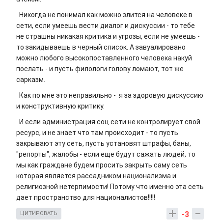
Никогда не понимал как можно злится на человеке в
сети, если умеешь вести диалог и дискуссии - то тебе
не страшны никакая критика и угрозы, если не умеешь -
то закидываешь в черный список. А завуалировано
можно любого высокопоставленного человека накуй
послать - и пусть филологи голову ломают, тот же
сарказм.
Как по мне это неправильно - я за здоровую дискуссию
и конструктивную критику.
И если администрация соц.сети не контролирует свой
ресурс, и не знает что там происходит - то пусть
закрывают эту сеть, пусть установят штрафы, баны,
"репорты", жалобы - если еще будут сажать людей, то
мы как граждане будем просить закрыть саму сеть
которая является рассадником национализма и
религиозной нетерпимости! Потому что именно эта сеть
дает пространство для националистов!!!!!
-3
ЦИТИРОВАТЬ