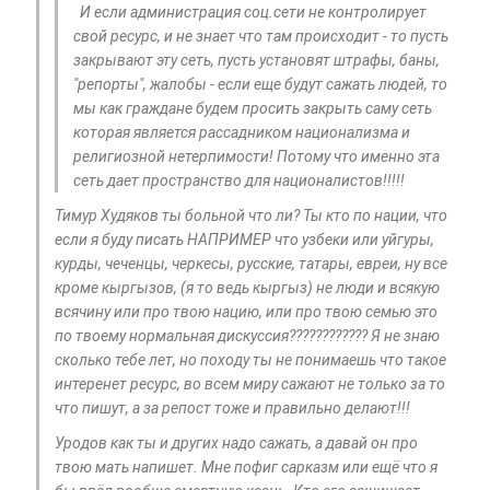
И если администрация соц.сети не контролирует
свой ресурс, и не знает что там происходит - то пусть
закрывают эту сеть, пусть установят штрафы, баны,
"репорты", жалобы - если еще будут сажать людей, то
мы как граждане будем просить закрыть саму сеть
которая является рассадником национализма и
религиозной нетерпимости! Потому что именно эта
сеть дает пространство для националистов!!!!!
Тимур Худяков ты больной что ли? Ты кто по нации, что
если я буду писать НАПРИМЕР что узбеки или уйгуры,
курды, чеченцы, черкесы, русские, татары, евреи, ну все
кроме кыргызов, (я то ведь кыргыз) не люди и всякую
всячину или про твою нацию, или про твою семью это
по твоему нормальная дискуссия???????????? Я не знаю
сколько тебе лет, но походу ты не понимаешь что такое
интеренет ресурс, во всем миру сажают не только за то
что пишут, а за репост тоже и правильно делают!!!
Уродов как ты и других надо сажать, а давай он про
твою мать напишет. Мне пофиг сарказм или ещё что я