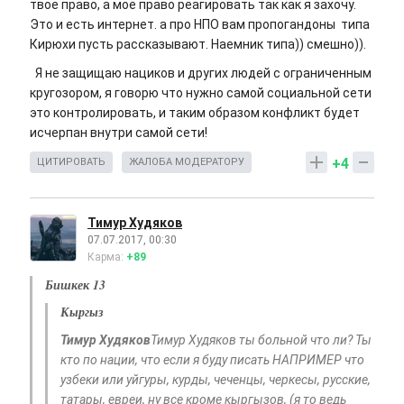
твое право, а мое право реагировать так как я захочу.
Это и есть интернет. а про НПО вам пропогандоны типа
Кирюхи пусть рассказывают. Наемник типа)) смешно)).
Я не защищаю нациков и других людей с ограниченным
кругозором, я говорю что нужно самой социальной сети
это контролировать, и таким образом конфликт будет
исчерпан внутри самой сети!
+4
ЦИТИРОВАТЬ
ЖАЛОБА МОДЕРАТОРУ
Тимур Худяков
07.07.2017, 00:30
Карма:
+89
Бишкек 13
Кыргыз
Тимур Худяков
Тимур Худяков ты больной что ли? Ты
кто по нации, что если я буду писать НАПРИМЕР что
узбеки или уйгуры, курды, чеченцы, черкесы, русские,
татары, евреи, ну все кроме кыргызов, (я то ведь