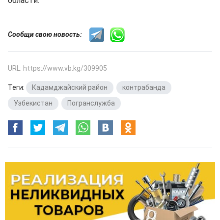
области.
Сообщи свою новость:
URL: https://www.vb.kg/309905
Теги:
Кадамджайский район
,
контрабанда
,
Узбекистан
,
Погранслужба