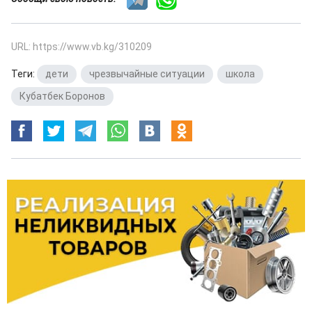
URL: https://www.vb.kg/310209
Теги:
дети
,
чрезвычайные ситуации
,
школа
,
Кубатбек Боронов