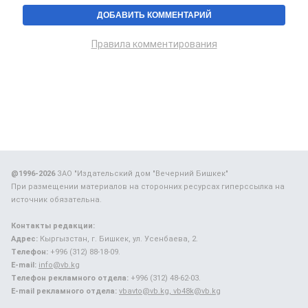
Правила комментирования
@1996-2026
ЗАО "Издательский дом "Вечерний Бишкек"
При размещении материалов на сторонних ресурсах гиперссылка на
источник обязательна.
Контакты редакции:
Адрес:
Кыргызстан, г. Бишкек, ул. Усенбаева, 2.
Телефон:
+996 (312) 88-18-09.
E-mail:
info@vb.kg
Телефон рекламного отдела:
+996 (312) 48-62-03.
E-mail рекламного отдела:
vbavto@vb.kg, vb48k@vb.kg