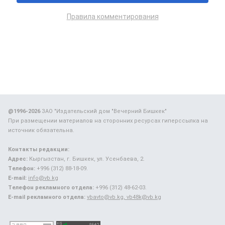
Правила комментирования
@1996-2026
ЗАО "Издательский дом "Вечерний Бишкек"
При размещении материалов на сторонних ресурсах гиперссылка на
источник обязательна.
Контакты редакции:
Адрес:
Кыргызстан, г. Бишкек, ул. Усенбаева, 2.
Телефон:
+996 (312) 88-18-09.
E-mail:
info@vb.kg
Телефон рекламного отдела:
+996 (312) 48-62-03.
E-mail рекламного отдела:
vbavto@vb.kg, vb48k@vb.kg