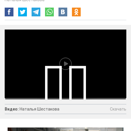
Скачать
Видео:
Наталья Шестакова
Видео:
Наталья Шестакова
Скачать