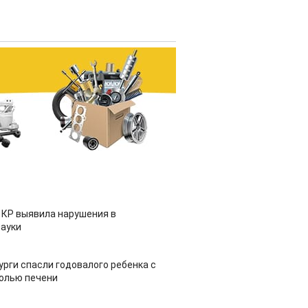
 КР выявила нарушения в
ауки
урги спасли годовалого ребенка с
холью печени