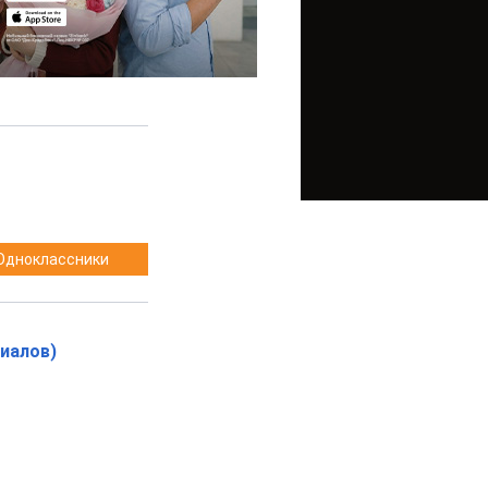
Одноклассники
риалов)