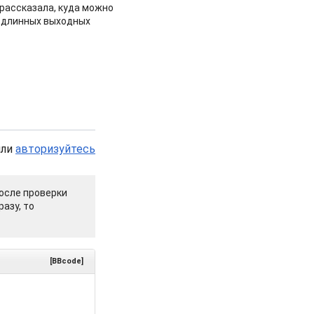
рассказала, куда можно
 длинных выходных
или
авторизуйтесь
осле проверки
азу, то
[BBcode]