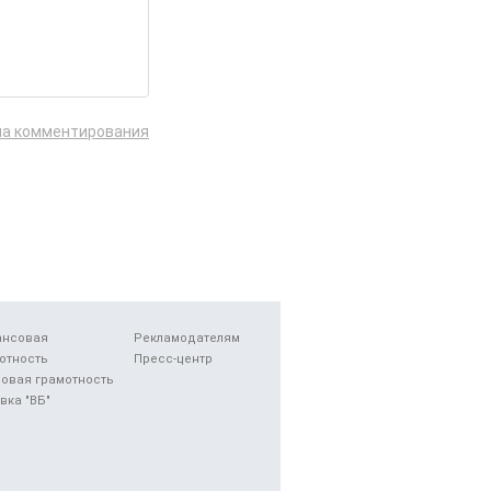
ла комментирования
ансовая
Рекламодателям
отность
Пресс-центр
овая грамотность
вка "ВБ"