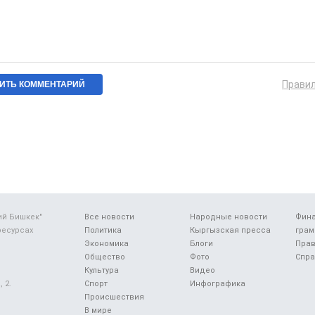
Прави
ий Бишкек"
Все новости
Народные новости
Фин
ресурсах
Политика
Кыргызская пресса
грам
Экономика
Блоги
Прав
Общество
Фото
Спра
Культура
Видео
 2.
Спорт
Инфографика
Происшествия
В мире