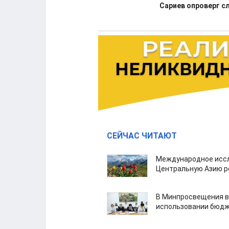
Сариев опроверг с
СЕЙЧАС ЧИТАЮТ
Международное иссл
Центральную Азию р
В Минпросвещения в
использовании бюдж