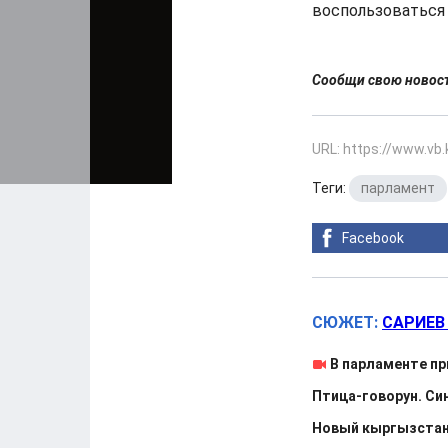
воспользоваться 
Сообщи свою ново
URL: https://www.vb
Теги:
парламент
Facebook
СЮЖЕТ:
САРИЕВ
В парламенте пр
Птица-говорун. Си
Новый кыргызстанс