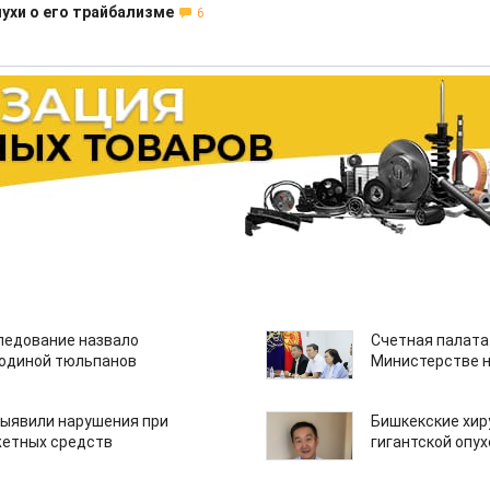
лухи о его трайбализме
6
едование назвало
Счетная палата
одиной тюльпанов
Министерстве н
ыявили нарушения при
Бишкекские хир
етных средств
гигантской опу