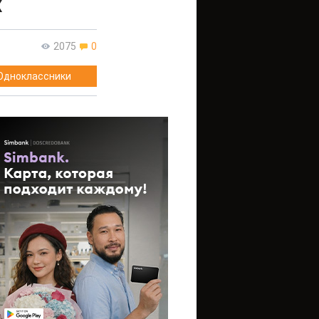
х
2075
0
Одноклассники