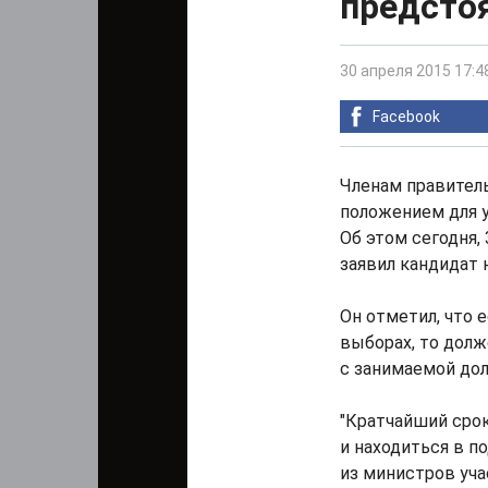
предсто
30 апреля 2015 17:4
Facebook
Членам правитель
положением для у
Об этом сегодня,
заявил кандидат 
Он отметил, что 
выборах, то долж
с занимаемой до
"Кратчайший срок
и находиться в 
из министров уча