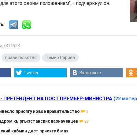
для этого своим положением", - подчеркнул он.
сть:
.kg/311924
,
правительство
,
Темир Сариев
Twitter
Вконтакте
 - ПРЕТЕНДЕНТ НА ПОСТ ПРЕМЬЕР-МИНИСТРА
(22 мате
инесло присягу новое правительство
5
ндром кыргызстанских назначенцев
23
кий кабмин даст присягу 6 мая