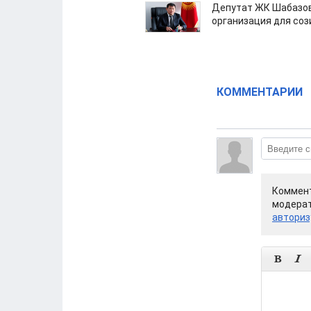
Депутат ЖК Шабазов
организация для со
КОММЕНТАРИИ
Коммент
модерат
авториз

