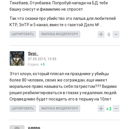
Текебаев, Отунбаева. Попробуй напади на БД тебе
башку снесут и фиамилию не спросят.
Так что сказки про убийство это лапша для любителей
КТР, ЭлТР и 5 канал, вместе с газетой Дело № ..
0
ЦИТИРОВАТЬ
ЖАЛОБА МОДЕРАТОРУ
Svoi .
07.05.2015, 15:05
Карма:
+5
Этот клоун, который плясал на празднике у убийцы
более 80 человек, своих же сограждан, еще имеет
моральное право называть себя патриотом??? Видимо
решил реабилитироваться в глазах у недалеких людей.
Справедливо будет посадить его в тюрьму на 10лет
+3
ЦИТИРОВАТЬ
ЖАЛОБА МОДЕРАТОРУ
олппо