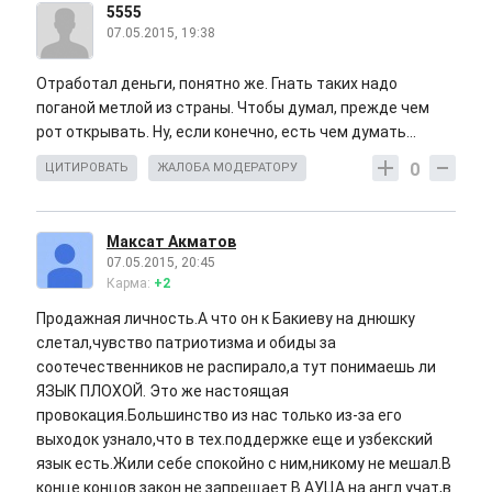
5555
07.05.2015, 19:38
Отработал деньги, понятно же. Гнать таких надо
поганой метлой из страны. Чтобы думал, прежде чем
рот открывать. Ну, если конечно, есть чем думать...
0
ЦИТИРОВАТЬ
ЖАЛОБА МОДЕРАТОРУ
Максат Акматов
07.05.2015, 20:45
Карма:
+2
Продажная личность.А что он к Бакиеву на днюшку
слетал,чувство патриотизма и обиды за
соотечественников не распирало,а тут понимаешь ли
ЯЗЫК ПЛОХОЙ. Это же настоящая
провокация.Большинство из нас только из-за его
выходок узнало,что в тех.поддержке еще и узбекский
язык есть.Жили себе спокойно с ним,никому не мешал.В
конце концов закон не запрещает.В АУЦА на англ учат,в