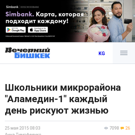
KG
Школьники микрорайона
"Аламедин-1" каждый
день рискуют жизнью
25 мая 2015 08:03
7098
26
Анна Тимофеенко