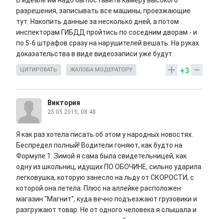
В идеале им надо бы поставить камеру высокого
разрешения, записывать все машины, проезжающие
тут. Накопить данные за несколько дней, а потом
инспекторам ГИБДД пройтись по соседним дворам - и
по 5-6 штрафов сразу на нарушителей вешать. На руках
доказательства в виде видеозаписи уже будут.
+3
ЦИТИРОВАТЬ
ЖАЛОБА МОДЕРАТОРУ
Виктория
25.05.2015, 08:48
Я как раз хотела писать об этом у народных новостях.
Беспредел полный! Водители гоняют, как будто на
Формуле 1. Зимой я сама была свидетельницей, как
одну из школьниц, идущих ПО ОБОЧИНЕ, сильно ударила
легковушка, которую занесло на льду от СКОРОСТИ, с
которой она летела. Плюс на аллейке расположен
магазин "Магнит", куда вечно подъезжают грузовики и
разгружают товар. Не от одного человека я слышала и