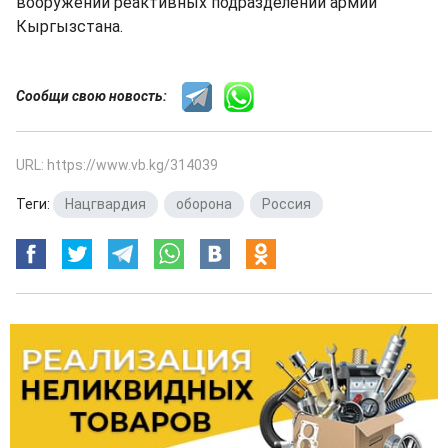
вооружении реактивных подразделений армии
Кыргызстана.
Сообщи свою новость:
URL: https://www.vb.kg/314039
Теги:
Нацгвардия
,
оборона
,
Россия