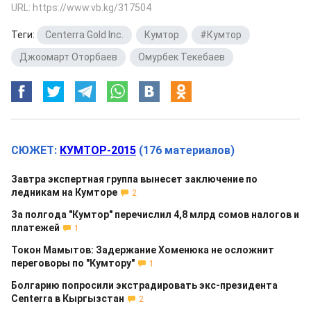
URL: https://www.vb.kg/317504
Теги:
Centerra Gold Inc.
,
Кумтор
,
#Кумтор
,
Джоомарт Оторбаев
,
Омурбек Текебаев
СЮЖЕТ:
КУМТОР-2015
(176 материалов)
Завтра экспертная группа вынесет заключение по
ледникам на Кумторе
2
За полгода "Кумтор" перечислил 4,8 млрд сомов налогов и
платежей
1
Токон Мамытов: Задержание Хоменюка не осложнит
переговоры по "Кумтору"
1
Болгарию попросили экстрадировать экс-президента
Centerra в Кыргызстан
2