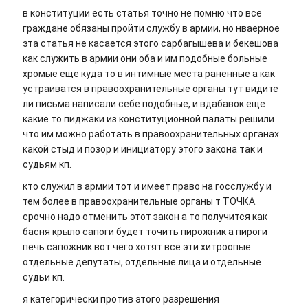
в конституции есть статья точно не помню что все
граждане обязаны пройти службу в армии, но нваерное
эта статья не касается этого сарбагышева и бекешова
как служить в армии они оба и им подобные больные
хромые еще куда то в интимные места раненные а как
устраиватся в правоохранительные органы тут видите
ли письма написали себе подобные, и вдабавок еще
какие то пиджаки из конституционной палаты решили
что им можно работать в правоохранительных органах.
какой стыд и позор и инициатору этого закона так и
судьям кп.
кто служил в армии тот и имеет право на госслужбу и
тем более в правоохранительные органы т ТОЧКА.
срочно надо отменить этот закон а то получится как
басня крыло сапоги будет точить пирожник а пироги
печь сапожник вот чего хотят все эти хитроопые
отдельные депутаты, отдельные лица и отдельные
судьи кп.
я категорически против этого разрешения