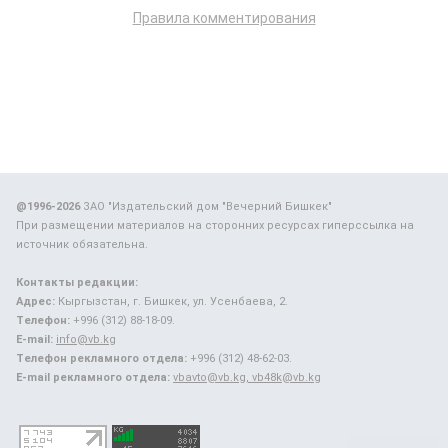
Правила комментирования
@1996-2026
ЗАО "Издательский дом "Вечерний Бишкек"
При размещении материалов на сторонних ресурсах гиперссылка на
источник обязательна.
Контакты редакции:
Адрес:
Кыргызстан, г. Бишкек, ул. Усенбаева, 2.
Телефон:
+996 (312) 88-18-09.
E-mail:
info@vb.kg
Телефон рекламного отдела:
+996 (312) 48-62-03.
E-mail рекламного отдела:
vbavto@vb.kg, vb48k@vb.kg