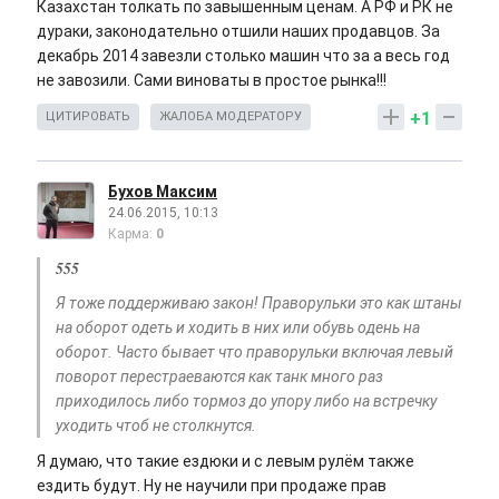
Казахстан толкать по завышенным ценам. А РФ и РК не
дураки, законодательно отшили наших продавцов. За
декабрь 2014 завезли столько машин что за а весь год
не завозили. Сами виноваты в простое рынка!!!
+1
ЦИТИРОВАТЬ
ЖАЛОБА МОДЕРАТОРУ
Бухов Максим
24.06.2015, 10:13
Карма:
0
555
Я тоже поддерживаю закон! Праворульки это как штаны
на оборот одеть и ходить в них или обувь одень на
оборот. Часто бывает что праворульки включая левый
поворот перестраеваются как танк много раз
приходилось либо тормоз до упору либо на встречку
уходить чтоб не столкнутся.
Я думаю, что такие ездюки и с левым рулём также
ездить будут. Ну не научили при продаже прав