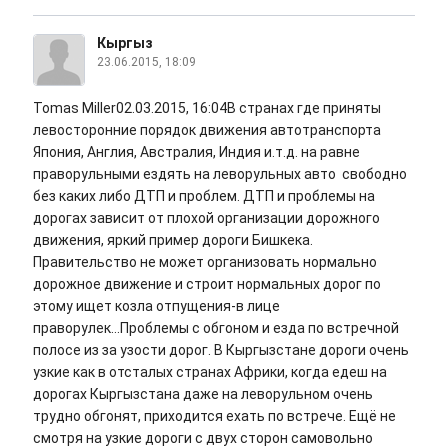
Кыргыз
23.06.2015, 18:09
Tomas Miller02.03.2015, 16:04В странах где приняты
левосторонние порядок движения автотранспорта
Япония, Англия, Австралия, Индия и.т.д. на равне
праворульными ездять на леворульных авто свободно
без каких либо ДТП и проблем. ДТП и проблемы на
дорогах зависит от плохой организации дорожного
движения, яркий пример дороги Бишкека.
Правительство не может организовать нормально
дорожное движение и строит нормальных дорог по
этому ищет козла отпущения-в лице
праворулек...Проблемы с обгоном и езда по встречной
полосе из за узости дорог. В Кыргызстане дороги очень
узкие как в отсталых странах Африки, когда едеш на
дорогах Кыргызстана даже на леворульном очень
трудно обгонят, приходится ехать по встрече. Ещё не
смотря на узкие дороги с двух сторон самовольно