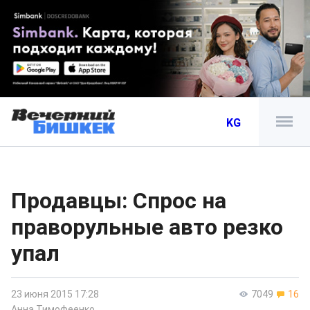
KG
Продавцы: Спрос на
праворульные авто резко
упал
23 июня 2015 17:28
7049
16
Анна Тимофеенко