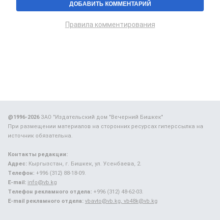
Правила комментирования
@1996-2026
ЗАО "Издательский дом "Вечерний Бишкек"
При размещении материалов на сторонних ресурсах гиперссылка на
источник обязательна.
Контакты редакции:
Адрес:
Кыргызстан, г. Бишкек, ул. Усенбаева, 2.
Телефон:
+996 (312) 88-18-09.
E-mail:
info@vb.kg
Телефон рекламного отдела:
+996 (312) 48-62-03.
E-mail рекламного отдела:
vbavto@vb.kg, vb48k@vb.kg