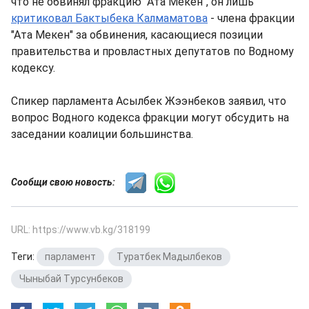
что не обвинял фракцию "Ата Мекен", он лишь
критиковал Бактыбека Калмаматова
- члена фракции
"Ата Мекен" за обвинения, касающиеся позиции
правительства и провластных депутатов по Водному
кодексу.
Спикер парламента Асылбек Жээнбеков заявил, что
вопрос Водного кодекса фракции могут обсудить на
заседании коалиции большинства.
Сообщи свою новость:
URL: https://www.vb.kg/318199
Теги:
парламент
,
Туратбек Мадылбеков
,
Чыныбай Турсунбеков