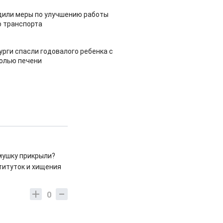
дили меры по улучшению работы
 транспорта
урги спасли годовалого ребенка с
холью печени
рмушку прикрыли?
титуток и хищения
0