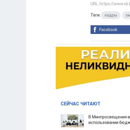
URL: https://www.vb
Теги:
кадры
,
о
Facebook
СЕЙЧАС ЧИТАЮТ
В Минпросвещения в
использовании бюдж