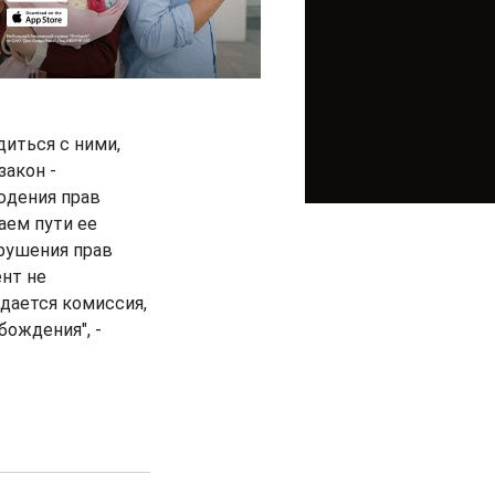
диться с ними,
закон -
юдения прав
аем пути ее
рушения прав
ент не
дается комиссия,
бождения", -