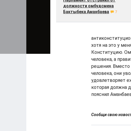
Парламент отстранил от
должности омбудсмена
Бактыбека Аманбаева
7
антиконституцион
хотя на это у ме
Конституцию. Ом
человека, а прав
решения. Вместо
человека, они ув
удовлетворяет еж
которая должна д
пояснил Аманбаев
Сообщи свою ново