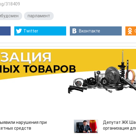
.kg/318409
мбудсмен
,
парламент
Twitter
Вконтакте
ыявили нарушения при
Депутат ЖК Шаб
етных средств
организация дл