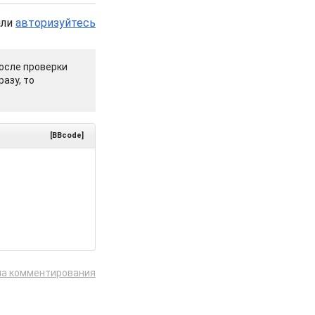
или
авторизуйтесь
осле проверки
азу, то
[BBcode]
ла комментирования