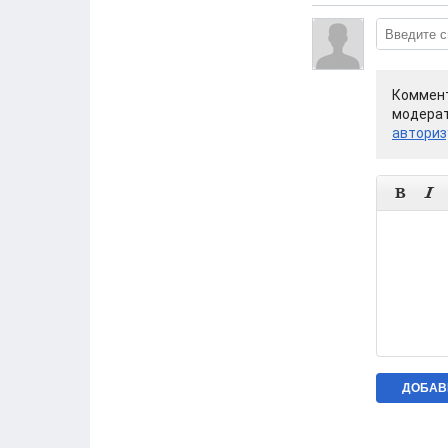
Коммент
модерат
авториз

