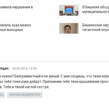
ыявила нарушения в
В Бишкеке обсу
муниципального
казала, куда можно
Бишкекские хир
нных выходных
гигантской опу
упцич
30.06.2015, 12:39
ы нужен? Безграммотный и не умный. С ума сходишь, что твою ко
до тебя тоже руки дойдут. Припомним тебе твои крышевания прос
. Тебе и твоей наглой сестре.
ТЬ
ЖАЛОБА МОДЕРАТОРУ