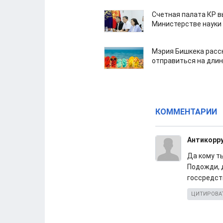
Счетная палата КР в
Министерстве науки
Мэрия Бишкека расс
отправиться на дли
КОММЕНТАРИИ
Антикорр
Да кому т
Подожди, 
госсредств
ЦИТИРОВА