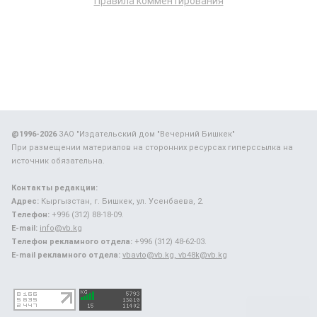
Правила комментирования
@1996-2026
ЗАО "Издательский дом "Вечерний Бишкек"
При размещении материалов на сторонних ресурсах гиперссылка на
источник обязательна.
Контакты редакции:
Адрес:
Кыргызстан, г. Бишкек, ул. Усенбаева, 2.
Телефон:
+996 (312) 88-18-09.
E-mail:
info@vb.kg
Телефон рекламного отдела:
+996 (312) 48-62-03.
E-mail рекламного отдела:
vbavto@vb.kg, vb48k@vb.kg