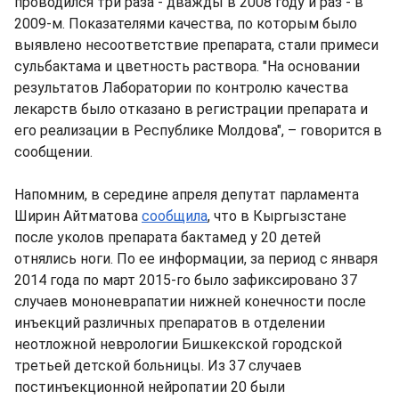
проводился три раза - дважды в 2008 году и раз - в
2009-м. Показателями качества, по которым было
выявлено несоответствие препарата, стали примеси
сульбактама и цветность раствора. "На основании
результатов Лаборатории по контролю качества
лекарств было отказано в регистрации препарата и
его реализации в Республике Молдова", – говорится в
сообщении.
Напомним, в середине апреля депутат парламента
Ширин Айтматова
сообщила
, что в Кыргызстане
после уколов препарата бактамед у 20 детей
отнялись ноги. По ее информации, за период с января
2014 года по март 2015-го было зафиксировано 37
случаев мононеврапатии нижней конечности после
инъекций различных препаратов в отделении
неотложной неврологии Бишкекской городской
третьей детской больницы. Из 37 случаев
постинъекционной нейропатии 20 были