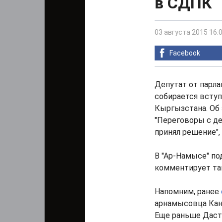
в СДПК
03 августа 2015 16:
Facebook
Депутат от парл
собирается всту
Кыргызстана. Об 
"Переговоры с де
принял решение",
В "Ар-Намысе" п
комментирует та
Напомним, ранее
арнамысовца Каны
Еще раньше Даст