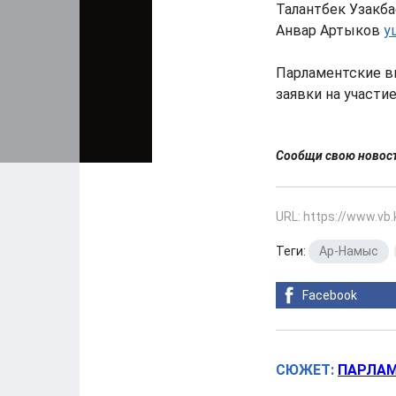
Талантбек Узакбае
Анвар Артыков
у
Парламентские в
заявки на участие
Сообщи свою ново
URL: https://www.vb
Теги:
Ар-Намыс
,
Facebook
СЮЖЕТ:
ПАРЛАМ