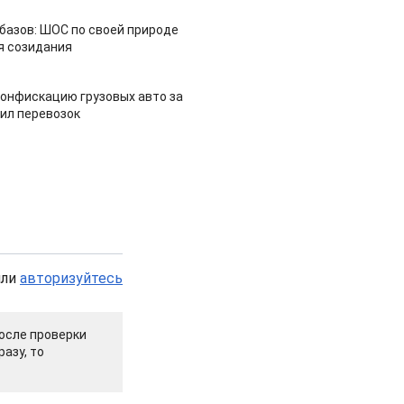
азов: ШОС по своей природе
я созидания
конфискацию грузовых авто за
ил перевозок
или
авторизуйтесь
осле проверки
азу, то