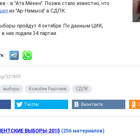
в - в "Ата Мекен". Позже стало известно, что
шел
из "Ар-Намыса" в СДПК.
ыборы пройдут 4 октября. По данным ЦИК,
 в них подали 34 партии.
сть:
.kg/321859
выборы
,
Кожобек Рыспаев
,
СДПК
Twitter
Вконтакте
ЕНТСКИЕ ВЫБОРЫ-2015
(256 материалов)