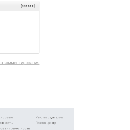
[BBcode]
ла комментирования
ансовая
Рекламодателям
отность
Пресс-центр
овая грамотность