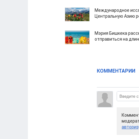
Международное иссл
Центральную Азию р
Мэрия Бишкека расс
отправиться на дли
КОММЕНТАРИИ
Коммент
модерат
авториз