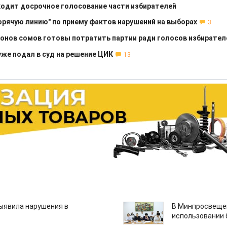
ходит досрочное голосование части избирателей
рячую линию" по приему фактов нарушений на выборах
3
онов сомов готовы потратить партии ради голосов избирател
же подал в суд на решение ЦИК
13
ыявила нарушения в
В Минпросвещен
использовании