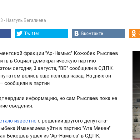
03
-
Назгуль Бегалиева
Twitter
Вконтакте
аментской фракции "Ар-Намыс" Кожобек Рыспаев
пить в Социал-демократическую партию
этом сегодня, 3 августа, "ВБ" сообщили в СДПК.
путатом велись еще полгода назад. На днях он
 – сообщили в партии.
одтвердили информацию, но сам Рыспаев пока не
кие сведения.
стало известно
о решении другого депутата-
бека Иманалиева уйти в партию "Ата Мекен".
ан Бекешев ушел из "Ар-Намыса" в СДПК,