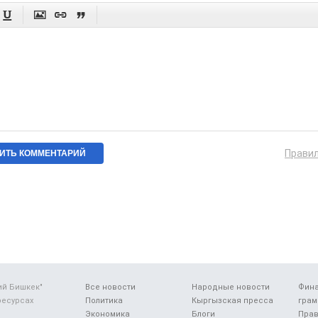




Прави
ий Бишкек"
Все новости
Народные новости
Фин
ресурсах
Политика
Кыргызская пресса
грам
Экономика
Блоги
Прав