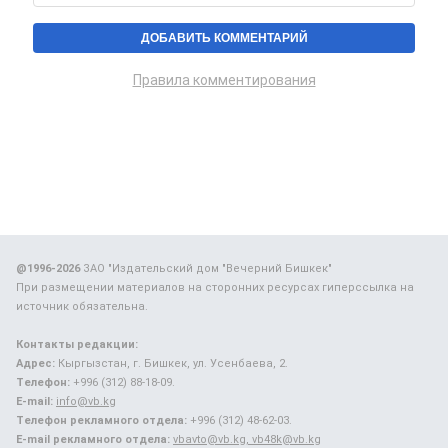
Правила комментирования
@1996-2026
ЗАО "Издательский дом "Вечерний Бишкек"
При размещении материалов на сторонних ресурсах гиперссылка на
источник обязательна.
Контакты редакции:
Адрес:
Кыргызстан, г. Бишкек, ул. Усенбаева, 2.
Телефон:
+996 (312) 88-18-09.
E-mail:
info@vb.kg
Телефон рекламного отдела:
+996 (312) 48-62-03.
E-mail рекламного отдела:
vbavto@vb.kg, vb48k@vb.kg