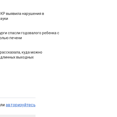
 КР выявила нарушения в
ауки
урги спасли годовалого ребенка с
холью печени
рассказала, куда можно
 длинных выходных
или
авторизуйтесь