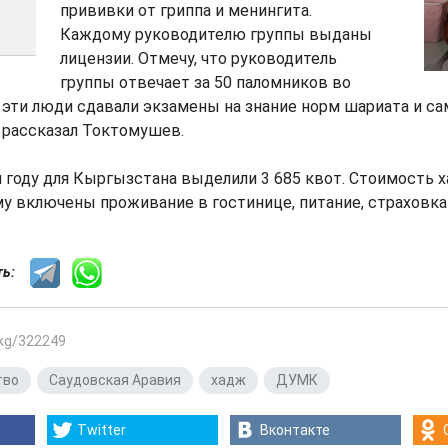
прививки от гриппа и менингита.
Каждому руководителю группы выданы
лицензии. Отмечу, что руководитель
группы отвечает за 50 паломников во
 эти люди сдавали экзамены на знание норм шариата и са
- рассказал Токтомушев.
 году для Кыргызстана выделили 3 685 квот. Стоимость 
мму включены проживание в гостинице, питание, страховка 
сть:
.kg/322249
тво
,
Саудовская Аравия
,
хадж
,
ДУМК
Twitter
Вконтакте