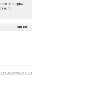
осле проверки
азу, то
[BBcode]
ла комментирования