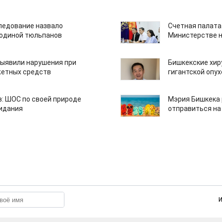
едование назвало
Счетная палата
одиной тюльпанов
Министерстве н
ыявили нарушения при
Бишкекские хир
етных средств
гигантской опу
: ШОС по своей природе
Мэрия Бишкека 
зидания
отправиться на