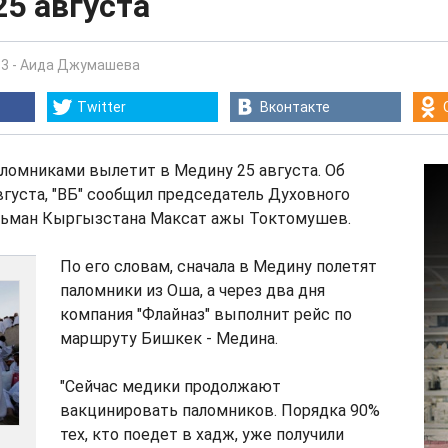
5 августа
13
-
Аида Джумашева
Twitter
Вконтакте
ломниками вылетит в Медину 25 августа. Об
августа, "ВБ" сообщил председатель Духовного
льман Кыргызстана Максат ажы Токтомушев.
По его словам, сначала в Медину полетят
паломники из Оша, а через два дня
компания "Флайназ" выполнит рейс по
маршруту Бишкек - Медина.
"Сейчас медики продолжают
вакцинировать паломников. Порядка 90%
тех, кто поедет в хадж, уже получили