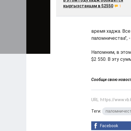
В этом году хадж обойдется
кыргызстанцам в $2550
1
время хаджа. Все
паломничества", 
Напомним, в этом
$2 550. В эту су
Сообщи свою ново
URL: https://www.vb
Теги:
паломничес
Facebook