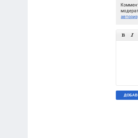
Коммент
модерат
авториз

