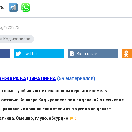
сть:
.kg/322373
л Кадыралиева
Twitter
Вконтакте
АНЖАРА КАДЫРАЛИЕВА
(59 материалов)
ыл окмоту обвиняют в незаконном переводе земель
 оставил Канжара Кадыралиева под подпиской о невыезде
дыралиева не пришли свидетели из-за ухода на даваат
алиева. Смешно, глупо, абсурдно
6