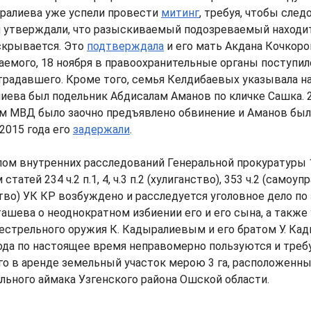
ралиева уже успели провести
митинг
, требуя, чтобы след
 утверждали, что разыскиваемый подозреваемый находит
скрывается. Это
подтверждала
и его мать Акдана Кочкоро
емого, 18 ноября в правоохранительные органы поступил
традавшего. Кроме того, семья Келдибаевых указывала на 
ева был подельник Абдисалам Аманов по кличке Сашка. 2
ем МВД было заочно предъявлено обвинение и Аманов был
 2015 года его
задержали
.
лом внутренних расследований Генеральной прокуратуры 
статей 234 ч.2 п.1, 4, ч.3 п.2 (хулиганство), 353 ч.2 (самоуп
тво) УК КР возбуждено и расследуется уголовное дело по
шева о неоднократном избиении его и его сына, а также 
естрельного оружия К. Кадыралиевым и его братом У. Ка
ода по настоящее время неправомерно пользуются и треб
го в аренде земельный участок мерою 3 га, расположенны
ьного аймака Узгенского района Ошской области.