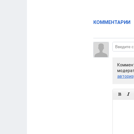
КОММЕНТАРИИ
Коммент
модерат
авториз

