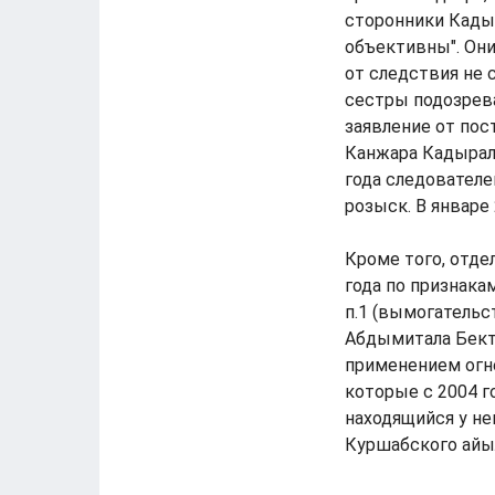
сторонники Кады
объективны". Они
от следствия не 
сестры подозрева
заявление от пос
Канжара Кадырали
года следовател
розыск. В январе
Кроме того, отде
года по признакам 
п.1 (вымогательс
Абдымитала Бекта
применением огн
которые с 2004 г
находящийся у не
Куршабского айыл