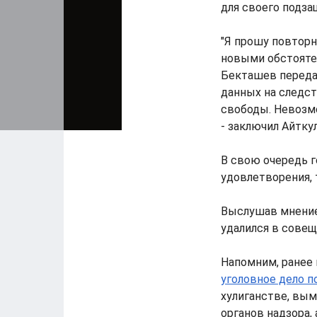
для своего подза
"Я прошу повторн
новыми обстоятел
Бекташев передал
данных на следст
свободы. Невозмо
- заключил Айтку
В свою очередь г
удовлетворения, 
Выслушав мнение
удалился в совещ
Напомним, ранее
уголовное дело п
хулиганстве, вым
органов надзора,