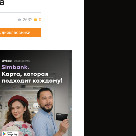
а
2632
0
Одноклассники