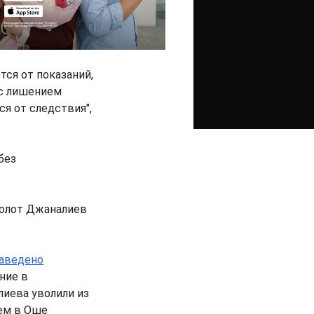
тся от показаний,
 с лишением
я от следствия",
без
болот Джаналиев
аведено
ние в
лиева уволили из
тем в Оше