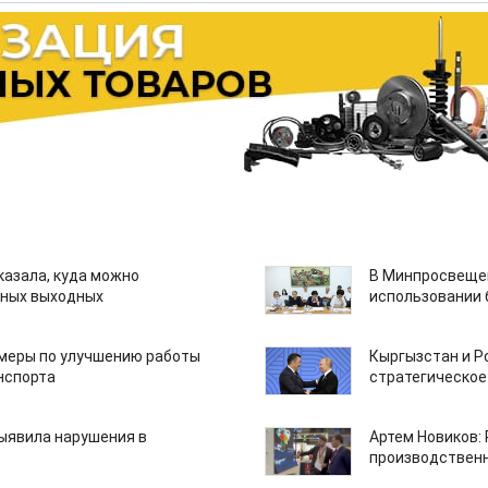
казала, куда можно
В Минпросвещен
нных выходных
использовании
 меры по улучшению работы
Кыргызстан и Р
нспорта
стратегическое
ыявила нарушения в
Артем Новиков:
производствен