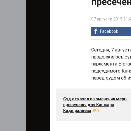
пресече
07 августа 2015 11:
Facebook
Сегодня, 7 авгус
продолжилось су
парламента Ыргал
подсудимого Кан
перед судом об и
Суд отказал в изменении меры
пресечения для Канжара
Кадыралиева
1