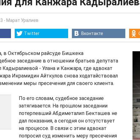
ния для Канжара Кадыралиев
43
-
Марат Уралиев
Twitter
Вконтакте
та, в Октябрьcком райсуде Бишкека
дебное заседание в отношении братьев депутата
 Кадыралиевой - Улана и Канжара, где адвокат
жара Икрамидин Айткулов снова ходатайствовал
зменении меры пресечения для своего клиента.
По его словам, судебное заседание
затягивается. На прошлом заседании
потерпевший Абдиметалип Бекташев не
дал показания, а сегодня он отсутствует
на процессе. В связи с этим адвокат
попросил суд изменить меру пресечения