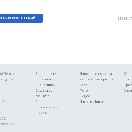
Прави
ий Бишкек"
Все новости
Народные новости
Фин
ресурсах
Политика
Кыргызская пресса
грам
Экономика
Блоги
Прав
Общество
Фото
Спра
Культура
Видео
 2.
Спорт
Инфографика
Происшествия
В мире
-03.
48k@vb.kg