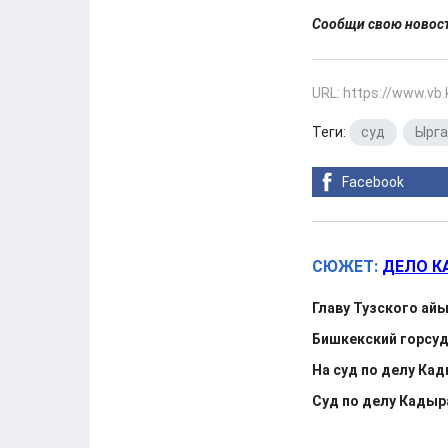
Сообщи свою ново
URL: https://www.vb
Теги:
суд
,
Ырга
Facebook
СЮЖЕТ:
ДЕЛО К
Главу Тузского ай
Бишкекский горсуд
На суд по делу Ка
Суд по делу Кадыр