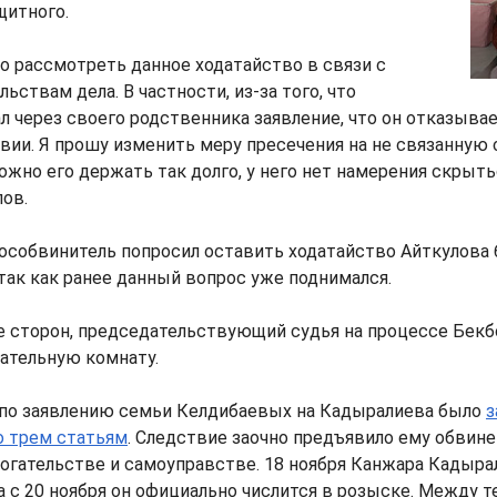
щитного.
о рассмотреть данное ходатайство в связи с
ьствам дела. В частности, из-за того, что
 через своего родственника заявление, что он отказывае
вии. Я прошу изменить меру пресечения на не связанную
жно его держать так долго, у него нет намерения скрытьс
лов.
особвинитель попросил оставить ходатайство Айткулова 
так как ранее данный вопрос уже поднимался.
 сторон, председательствующий судья на процессе Бек
ательную комнату.
 по заявлению семьи Келдибаевых на Кадыралиева было
з
о трем статьям
. Следствие заочно предъявило ему обвине
огательстве и самоуправстве. 18 ноября Канжара Кадыра
 а с 20 ноября он официально числится в розыске. Между 