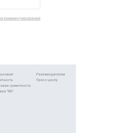
ла комментирования
ансовая
Рекламодателям
отность
Пресс-центр
овая грамотность
вка "ВБ"