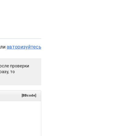
или
авторизуйтесь
осле проверки
азу, то
[BBcode]