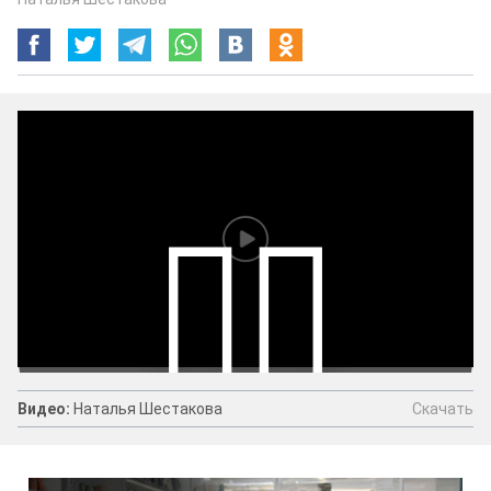
Скачать
Видео:
Наталья Шестакова
Видео:
Наталья Шестакова
Скачать