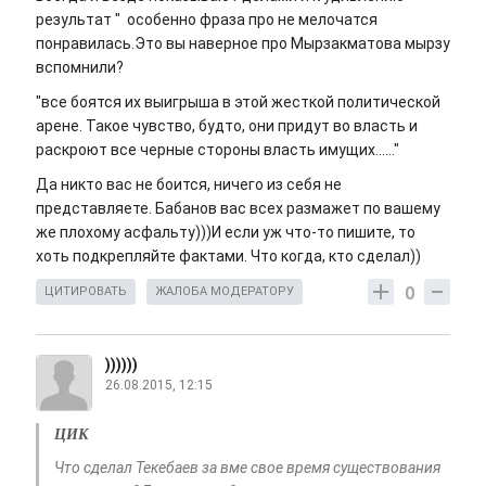
результат " особенно фраза про не мелочатся
понравилась.Это вы наверное про Мырзакматова мырзу
вспомнили?
"все боятся их выигрыша в этой жесткой политической
арене. Такое чувство, будто, они придут во власть и
раскроют все черные стороны власть имущих......"
Да никто вас не боится, ничего из себя не
представляете. Бабанов вас всех размажет по вашему
же плохому асфальту)))И если уж что-то пишите, то
хоть подкрепляйте фактами. Что когда, кто сделал))
0
ЦИТИРОВАТЬ
ЖАЛОБА МОДЕРАТОРУ
))))))
26.08.2015, 12:15
ЦИК
Что сделал Текебаев за вме свое время существования