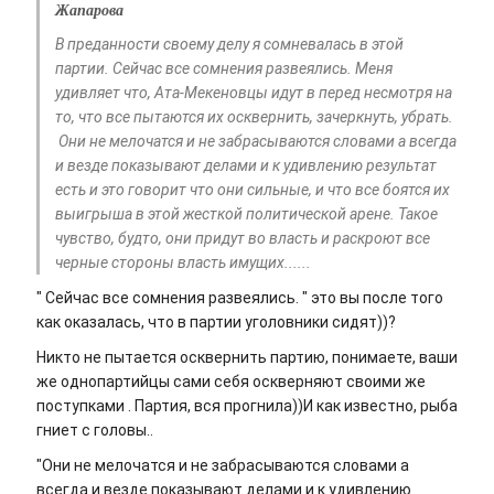
Жапарова
В преданности своему делу я сомневалась в этой
партии. Сейчас все сомнения развеялись. Меня
удивляет что, Ата-Мекеновцы идут в перед несмотря на
то, что все пытаются их осквернить, зачеркнуть, убрать.
Они не мелочатся и не забрасываются словами а всегда
и везде показывают делами и к удивлению результат
есть и это говорит что они сильные, и что все боятся их
выигрыша в этой жесткой политической арене. Такое
чувство, будто, они придут во власть и раскроют все
черные стороны власть имущих......
" Сейчас все сомнения развеялись. " это вы после того
как оказалась, что в партии уголовники сидят))?
Никто не пытается осквернить партию, понимаете, ваши
же однопартийцы сами себя оскверняют своими же
поступками . Партия, вся прогнила))И как известно, рыба
гниет с головы..
"Они не мелочатся и не забрасываются словами а
всегда и везде показывают делами и к удивлению