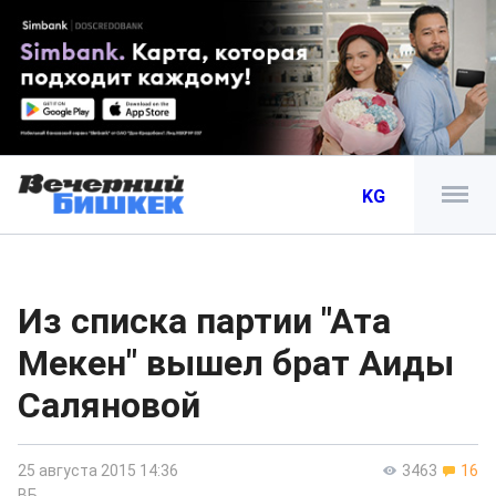
KG
Из списка партии "Ата
Мекен" вышел брат Аиды
Саляновой
25 августа 2015 14:36
3463
16
ВБ