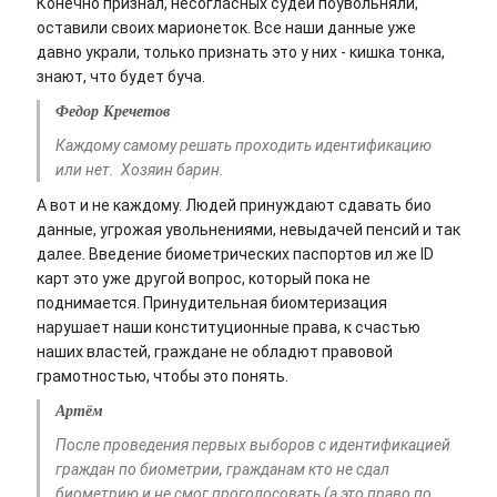
Конечно признал, несогласных судей поувольняли,
оставили своих марионеток. Все наши данные уже
давно украли, только признать это у них - кишка тонка,
знают, что будет буча.
Федор Кречетов
Каждому самому решать проходить идентификацию
или нет. Хозяин барин.
А вот и не каждому. Людей принуждают сдавать био
данные, угрожая увольнениями, невыдачей пенсий и так
далее. Введение биометрических паспортов ил же ID
карт это уже другой вопрос, который пока не
поднимается. Принудительная биомтеризация
нарушает наши конституционные права, к счастью
наших властей, граждане не обладют правовой
грамотностью, чтобы это понять.
Артём
После проведения первых выборов с идентификацией
граждан по биометрии, гражданам кто не сдал
биометрию и не смог проголосовать (а это право по