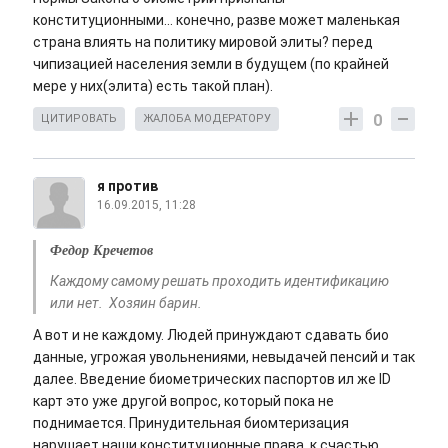
конституционными... конечно, разве может маленькая
страна влиять на политику мировой элиты? перед
чипизацией населения земли в будущем (по крайней
мере у них(элита) есть такой план).
0
ЦИТИРОВАТЬ
ЖАЛОБА МОДЕРАТОРУ
я против
16.09.2015, 11:28
Федор Кречетов
Каждому самому решать проходить идентификацию
или нет. Хозяин барин.
А вот и не каждому. Людей принуждают сдавать био
данные, угрожая увольнениями, невыдачей пенсий и так
далее. Введение биометрических паспортов ил же ID
карт это уже другой вопрос, который пока не
поднимается. Принудительная биомтеризация
нарушает наши конституционные права, к счастью