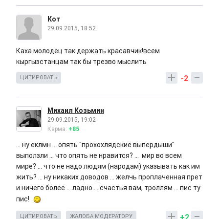
Кот
29.09.2015, 18:52
Каха молодец так держать красавчик!всем
кыргызстанцам так бы трезво мыслить
-2
ЦИТИРОВАТЬ
Михаил Козьмин
29.09.2015, 19:02
Карма:
+85
... ну еклмн ... опять "прохохлядские выпердыши"
выползли ... что опять не нравится? ... мир во всем
мире? ... что не надо людям (народам) указывать как им
жить? ... ну никаких доводов ... желчь проплаченная прет
и ничего более ... ладно ... счастья вам, троллям ... пис ту
пис!
+2
ЦИТИРОВАТЬ
ЖАЛОБА МОДЕРАТОРУ