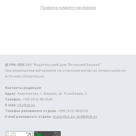
Правила комментирования
@1996-2026
ЗАО "Издательский дом "Вечерний Бишкек"
При размещении материалов на сторонних ресурсах гиперссылка на
источник обязательна.
Контакты редакции:
Адрес:
Кыргызстан, г. Бишкек, ул. Усенбаева, 2.
Телефон:
+996 (312) 88-18-09.
E-mail:
info@vb.kg
Телефон рекламного отдела:
+996 (312) 48-62-03.
E-mail рекламного отдела:
vbavto@vb.kg, vb48k@vb.kg