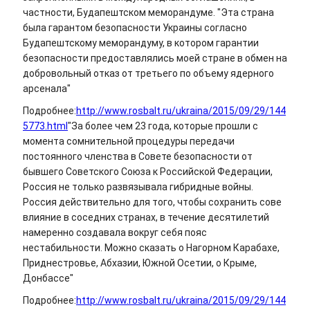
частности, Будапештском меморандуме. "Эта страна
была гарантом безопасности Украины согласно
Будапештскому меморандуму, в котором гарантии
безопасности предоставлялись моей стране в обмен на
добровольный отказ от третьего по объему ядерного
арсенала"
Подробнее:
http://www.rosbalt.ru/ukraina/2015/09/29/144
5773.html
"За более чем 23 года, которые прошли с
момента сомнительной процедуры передачи
постоянного членства в Совете безопасности от
бывшего Советского Союза к Российской Федерации,
Россия не только развязывала гибридные войны.
Россия действительно для того, чтобы сохранить сове
влияние в соседних странах, в течение десятилетий
намеренно создавала вокруг себя пояс
нестабильности. Можно сказать о Нагорном Карабахе,
Приднестровье, Абхазии, Южной Осетии, о Крыме,
Донбассе"
Подробнее:
http://www.rosbalt.ru/ukraina/2015/09/29/144