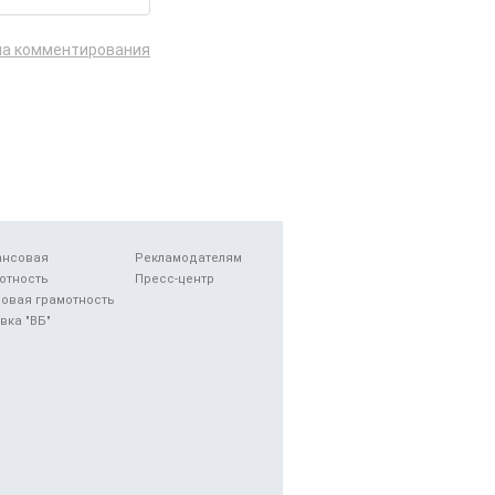
ла комментирования
ансовая
Рекламодателям
отность
Пресс-центр
овая грамотность
вка "ВБ"