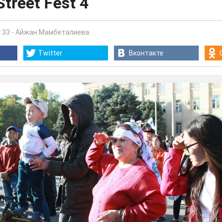
treet Fest 4
:33
-
Айжан Мамбеталиева
Twitter
Вконтакте