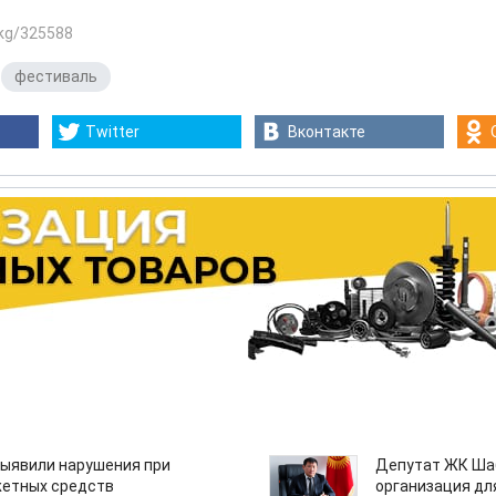
.kg/325588
,
фестиваль
Twitter
Вконтакте
ыявили нарушения при
Депутат ЖК Шаб
етных средств
организация дл