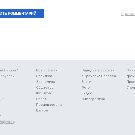
Прави
ий Бишкек"
Все новости
Народные новости
Фин
ресурсах
Политика
Кыргызская пресса
грам
Экономика
Блоги
Прав
Общество
Фото
Спра
Культура
Видео
 2.
Спорт
Инфографика
Происшествия
В мире
-03.
48k@vb.kg