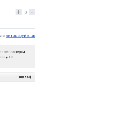
0
или
авторизуйтесь
осле проверки
азу, то
[BBcode]