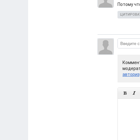
Потому чт
ЦИТИРОВА
Коммент
модерат
авториз

