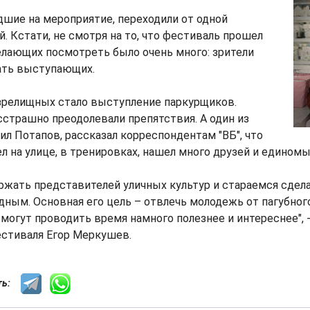
шие на мероприятие, переходили от одной
й. Кстати, не смотря на то, что фестиваль прошел
елающих посмотреть было очень много: зрители
ать выступающих.
зрелищных стало выступление паркурщиков.
сстрашно преодолевали препятствия. А один из
ил Потапов, рассказал корреспондентам "ВБ", что
ел на улице, в тренировках, нашел много друзей и едином
жать представителей уличных культур и стараемся сдела
ным. Основная его цель – отвлечь молодежь от пагубного
 могут проводить время намного полезнее и интереснее", -
естиваля Егор Меркушев.
сть: