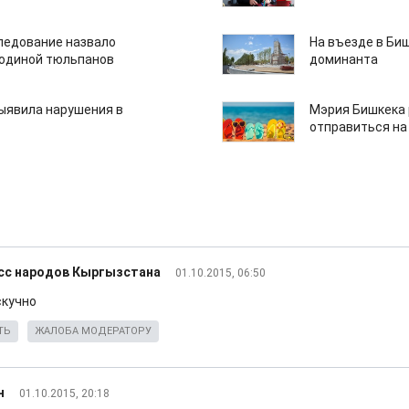
едование назвало
На въезде в Би
одиной тюльпанов
доминанта
ыявила нарушения в
Мэрия Бишкека 
отправиться на
есс народов Кыргызстана
01.10.2015, 06:50
скучно
ТЬ
ЖАЛОБА МОДЕРАТОРУ
н
01.10.2015, 20:18