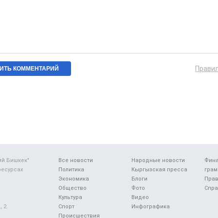
Прави
ий Бишкек"
Все новости
Народные новости
Фин
ресурсах
Политика
Кыргызская пресса
грам
Экономика
Блоги
Прав
Общество
Фото
Спра
Культура
Видео
 2.
Спорт
Инфографика
Происшествия