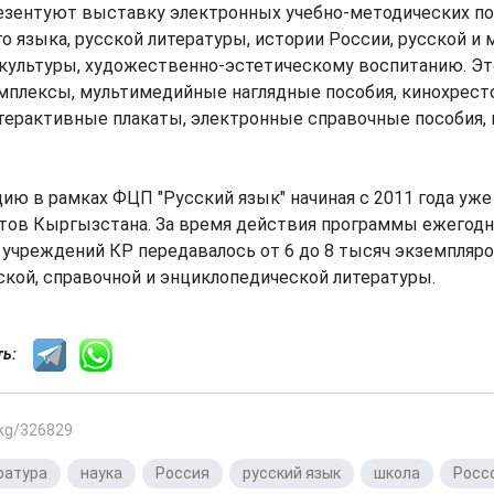
езентуют выставку электронных учебно-методических по
о языка, русской литературы, истории России, русской и
культуры, художественно-эстетическому воспитанию. Эт
мплексы, мультимедийные наглядные пособия, кинохрест
терактивные плакаты, электронные справочные пособия
ю в рамках ФЦП "Русский язык" начиная c 2011 года уж
тов Кыргызстана. За время действия программы ежегодн
учреждений КР передавалось от 6 до 8 тысяч экземпляро
кой, справочной и энциклопедической литературы.
сть:
.kg/326829
ратура
,
наука
,
Россия
,
русский язык
,
школа
,
Росс