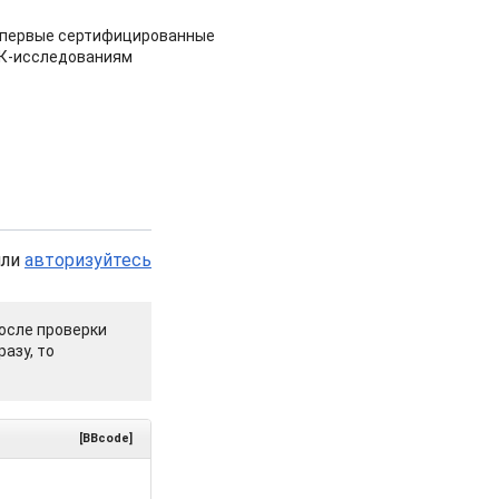
 первые сертифицированные
НК-исследованиям
или
авторизуйтесь
осле проверки
азу, то
[BBcode]