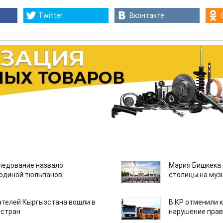
Twitter
Вконтакте
едование назвало
Мэрия Бишкека 
одиной тюльпанов
столицы на муз
ателей Кыргызстана вошли в
В КР отменили 
 стран
нарушение прав