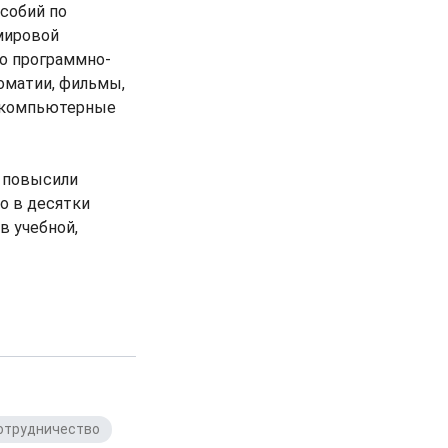
собий по
 мировой
о программно-
оматии, фильмы,
, компьютерные
е повысили
о в десятки
в учебной,
отрудничество