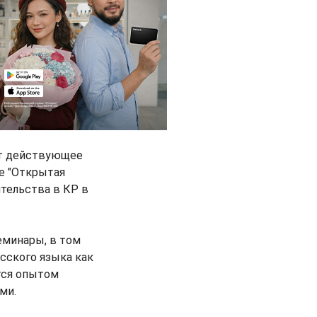
ит действующее
е "Открытая
тельства в КР в
еминары, в том
сского языка как
тся опытом
ми.