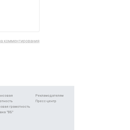
ла комментирования
ансовая
Рекламодателям
отность
Пресс-центр
овая грамотность
вка "ВБ"