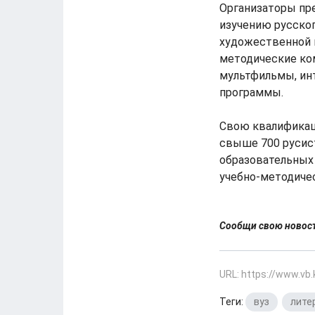
Организаторы пр
изучению русског
художественной 
методические ко
мультфильмы, ин
программы.
Свою квалификаци
свыше 700 русис
образовательных 
учебно-методичес
Сообщи свою ново
URL: https://www.vb
Теги:
вуз
,
лите