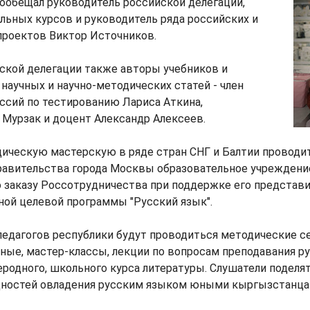
пообещал руководитель российской делегации,
льных курсов и руководитель ряда российских и
роектов Виктор Источников.
ской делегации также авторы учебников и
 научных и научно-методических статей - член
ссий по тестированию Лариса Аткина,
Мурзак и доцент Александр Алексеев.
ическую мастерскую в ряде стран СНГ и Балтии провод
равительства города Москвы образовательное учреждени
о заказу Россотрудничества при поддержке его представи
ной целевой программы "Русский язык".
педагогов республики будут проводиться методические с
ные, мастер-классы, лекции по вопросам преподавания ру
еродного, школьного курса литературы. Слушатели поделя
дностей овладения русским языком юными кыргызстанца