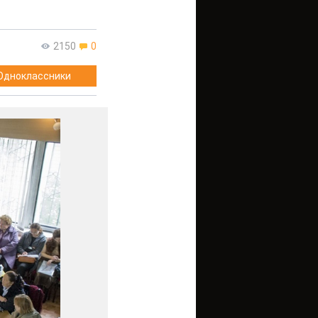
2150
0
Одноклассники