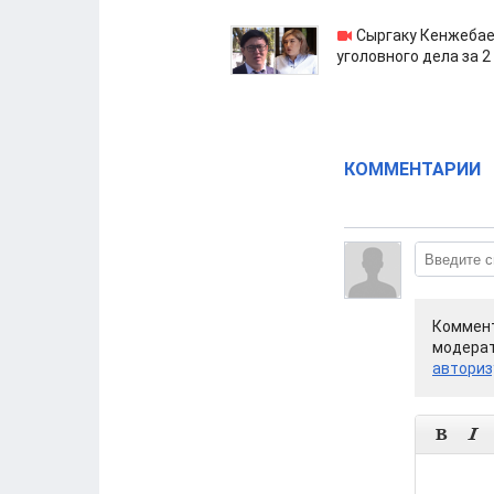
Сыргаку Кенжебае
уголовного дела за 2
КОММЕНТАРИИ
Коммент
модерат
авториз

