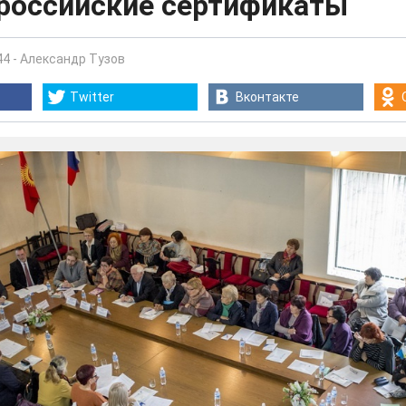
 российские сертификаты
44
-
Александр Тузов
Twitter
Вконтакте