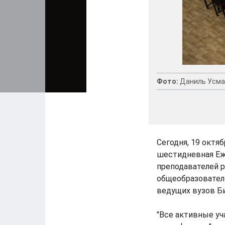
Фото:
Даниль Усма
Сегодня, 19 октя
шестидневная Еж
преподавателей р
общеобразовател
ведущих вузов Б
"Все активные уч