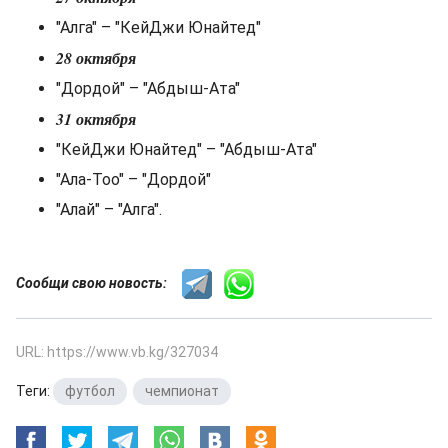
"Алга" – "КейДжи Юнайтед"
28 октября
"Дордой" – "Абдыш-Ата"
31 октября
"КейДжи Юнайтед" – "Абдыш-Ата"
"Ала-Тоо" – "Дордой"
"Алай" – "Алга".
Сообщи свою новость:
URL: https://www.vb.kg/327034
Теги:
футбол
,
чемпионат