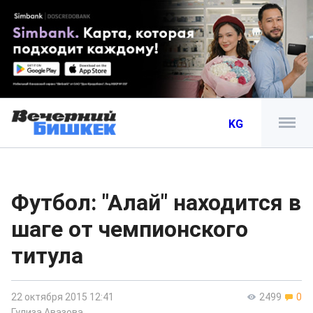
KG
Футбол: "Алай" находится в
шаге от чемпионского
титула
22 октября 2015 12:41
2499
0
Гулиза Авазова