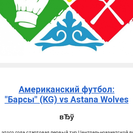
Американский футбол:
"Барсы" (KG) vs Astana Wolves
е этого года стартовал первый тур Центральноазиатской ли