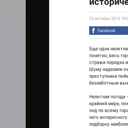
историче
23 октября 2015 18:
Facebook
Еще одна нелетна
понятно, весь го
стражи порядка и
Шуму наделали оч
преступники пой
беззаботным вы
Нелетная погода 
крайней мере, пок
энд по всему гор
чего интересного
подборку наиболе