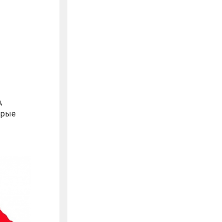
,
орые