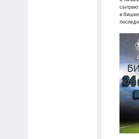
сыграют
и бишке
последн