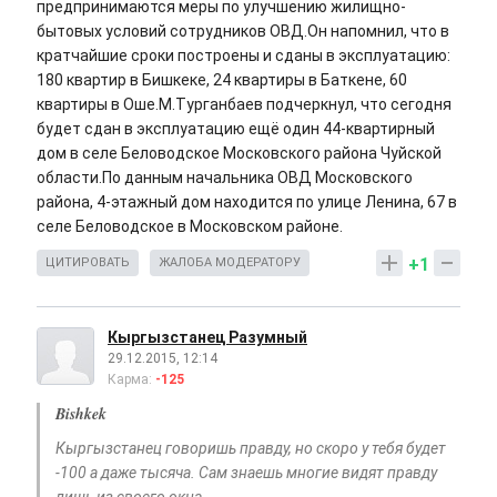
предпринимаются меры по улучшению жилищно-
бытовых условий сотрудников ОВД.Он напомнил, что в
кратчайшие сроки построены и сданы в эксплуатацию:
180 квартир в Бишкеке, 24 квартиры в Баткене, 60
квартиры в Оше.М.Турганбаев подчеркнул, что сегодня
будет сдан в эксплуатацию ещё один 44-квартирный
дом в селе Беловодское Московского района Чуйской
области.По данным начальника ОВД Московского
района, 4-этажный дом находится по улице Ленина, 67 в
селе Беловодское в Московском районе.
+1
ЦИТИРОВАТЬ
ЖАЛОБА МОДЕРАТОРУ
Кыргызстанец Разумный
29.12.2015, 12:14
Карма:
-125
Bishkek
Кыргызстанец говоришь правду, но скоро у тебя будет
-100 а даже тысяча. Сам знаешь многие видят правду