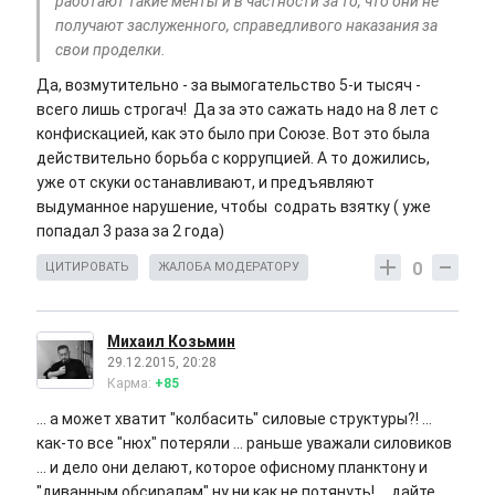
работают такие менты и в частности за то, что они не
получают заслуженного, справедливого наказания за
свои проделки.
Да, возмутительно - за вымогательство 5-и тысяч -
всего лишь строгач! Да за это сажать надо на 8 лет с
конфискацией, как это было при Союзе. Вот это была
действительно борьба с коррупцией. А то дожились,
уже от скуки останавливают, и предъявляют
выдуманное нарушение, чтобы содрать взятку ( уже
попадал 3 раза за 2 года)
0
ЦИТИРОВАТЬ
ЖАЛОБА МОДЕРАТОРУ
Михаил Козьмин
29.12.2015, 20:28
Карма:
+85
... а может хватит "колбасить" силовые структуры?! ...
как-то все "нюх" потеряли ... раньше уважали силовиков
... и дело они делают, которое офисному планктону и
"диванным обсиралам" ну ни как не потянуть! ... дайте