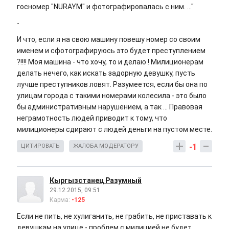
госномер "NURAYM" и фотографировалась с ним. ..."
-
И что, если я на свою машину повешу номер со своим
именем и сфотографируюсь это будет преступлением
?!!!! Моя машина - что хочу, то и делаю ! Милиционерам
делать нечего, как искать задорную девушку, пусть
лучше преступников ловят. Разумеется, если бы она по
улицам города с такими номерами колесила - это было
бы административным нарушением, а так ... Правовая
неграмотность людей приводит к тому, что
милиционеры сдирают с людей деньги на пустом месте.
-1
ЦИТИРОВАТЬ
ЖАЛОБА МОДЕРАТОРУ
Кыргызстанец Разумный
29.12.2015, 09:51
Карма:
-125
Если не пить, не хулиганить, не грабить, не приставать к
девушкам на улице - проблем с милицией не будет.