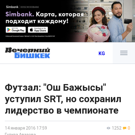
KG
Футзал: "Ош Бажысы"
уступил SRT, но сохранил
лидерство в чемпионате
14 января 2016 17:59
1252
0
Гулиза Авазова