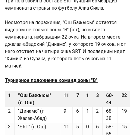
Три гола забил в составе SRT лучший бомбардир
чемпионата страны по футболу Алиа Силла.
Несмотря на поражение, "Ош Бажысы" остается
лидером не только зоны "В" (юг), но и всего
чемпионата, набравшим 22 очка. На втором месте -
джалал-абадский "Динамо", у которого 19 очков, и от
него отстает на четыре очка SRT. И последним идет
"Химик" из Сузака, у которого пять очков из 11
матчей.
Турнирное положение команд зоны "В"
1
"Ош Бажысы"
11
7
1
3
60-
22
(г. Ош)
44
2
"Динамо" (г.
9
6
1
2
68-
19
Жалал-Абад)
38
3
"SRT" (г. Ош)
11
5
0
6
58-
15
55