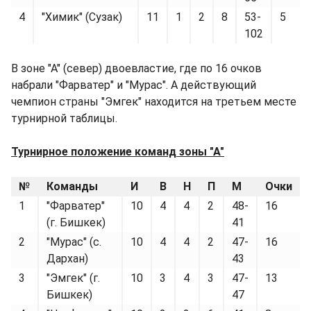
4
"Химик" (Сузак)
11
1
2
8
53-
5
102
В зоне "А" (север) двоевластие, где по 16 очков
набрали "Фарватер" и "Мурас". А действующий
чемпион страны "Эмгек" находится на третьем месте
турнирной таблицы.
Турнирное положение команд зоны "А"
№
Команды
И
В
Н
П
М
Очки
1
"Фарватер"
10
4
4
2
48-
16
(г. Бишкек)
41
2
"Мурас" (с.
10
4
4
2
47-
16
Дархан)
43
3
"Эмгек" (г.
10
3
4
3
47-
13
Бишкек)
47