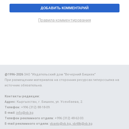
Правила комментирования
@1996-2026
ЗАО "Издательский дом "Вечерний Бишкек"
При размещении материалов на сторонних ресурсах гиперссылка на
источник обязательна.
Контакты редакции:
Адрес:
Кыргызстан, г. Бишкек, ул. Усенбаева, 2.
Телефон:
+996 (312) 88-18-09.
E-mail:
info@vb.kg
Телефон рекламного отдела:
+996 (312) 48-62-03.
E-mail рекламного отдела:
vbavto@vb.kg, vb48k@vb.kg