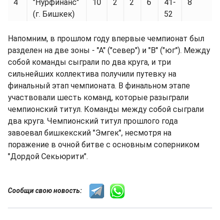
4
"Нурфинанс"
10
2
2
6
41-
8
(г. Бишкек)
52
Напомним, в прошлом году впервые чемпионат был
разделен на две зоны - "А" ("север") и "В" ("юг"). Между
собой команды сыграли по два круга, и три
сильнейших коллектива получили путевку на
финальный этап чемпионата. В финальном этапе
участвовали шесть команд, которые разыграли
чемпионский титул. Команды между собой сыграли
два круга. Чемпионский титул прошлого года
завоевал бишкекский "Эмгек", несмотря на
поражение в очной битве с основным соперником
"Дордой Секьюрити".
Сообщи свою новость: