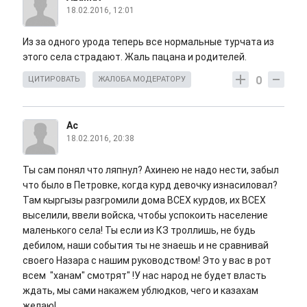
18.02.2016, 12:01
Из за одного урода теперь все нормальные турчата из
этого села страдают. Жаль пацана и родителей.
0
ЦИТИРОВАТЬ
ЖАЛОБА МОДЕРАТОРУ
Ас
18.02.2016, 20:38
Ты сам понял что ляпнул? Ахинею не надо нести, забыл
что было в Петровке, когда курд девочку изнасиловал?
Там кыргызы разгромили дома ВСЕХ курдов, их ВСЕХ
выселили, ввели войска, чтобы успокоить население
маленького села! Ты если из КЗ троллишь, не будь
дебилом, наши события ты не знаешь и не сравнивай
своего Назара с нашим руководством! Это у вас в рот
всем "ханам" смотрят" !У нас народ не будет власть
ждать, мы сами накажем ублюдков, чего и казахам
желаю!