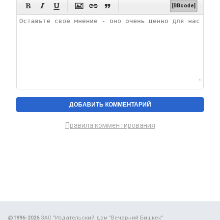






[BBcode]
Правила комментирования
@1996-2026
ЗАО "Издательский дом "Вечерний Бишкек"