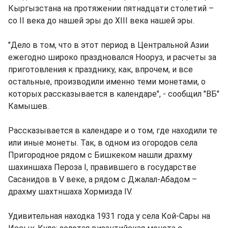
Кыргызстана на протяжении пятнадцати столетий –
со II века до нашей эры до XIII века нашей эры.
"Дело в том, что в этот период в Центральной Азии
ежегодно широко праздновался Нооруз, и расчеты за
приготовления к празднику, как, впрочем, и все
остальные, производили именно теми монетами, о
которых рассказывается в календаре", - сообщил "ВБ"
Камышев.
Рассказывается в календаре и о том, где находили те
или иные монеты. Так, в одном из огородов села
Пригородное рядом с Бишкеком нашли драхму
шахиншаха Пероза I, правившего в государстве
Сасанидов в V веке, а рядом с Джалал-Абадом –
драхму шахтншаха Хормизда IV.
Удивительная находка 1931 года у села Кой-Сары на