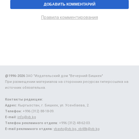
Правила комментирования
@1996-2026
ЗАО "Издательский дом "Вечерний Бишкек"
При размещении материалов на сторонних ресурсах гиперссылка на
источник обязательна.
Контакты редакции:
Адрес:
Кыргызстан, г. Бишкек, ул. Усенбаева, 2.
Телефон:
+996 (312) 88-18-09.
E-mail:
info@vb.kg
Телефон рекламного отдела:
+996 (312) 48-62-03.
E-mail рекламного отдела:
vbavto@vb.kg, vb48k@vb.kg