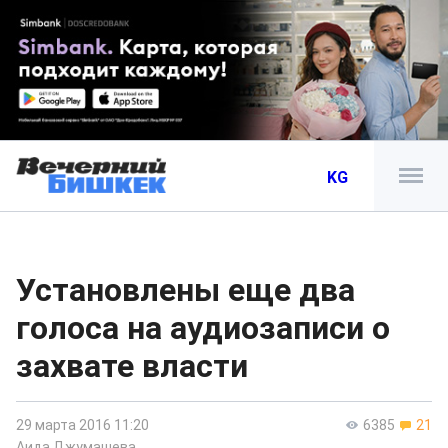
KG
Установлены еще два
голоса на аудиозаписи о
захвате власти
29 марта 2016 11:20
6385
21
Аида Джумашева