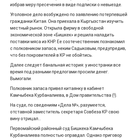
избрав меру пресечения в виде подписки о невыезде.
Уголовное дело возбуждено по заявлению потерпевшей
гражданки Китая. Она приехала в Кыргызстан изучить
местный рынок. Открыла фирму в свободной
экономической зоне «Бишкек» и решила наладить
поставки мяса из КНР. Ее соотечественник познакомил
с полковником запаса, неким Садыковым, предупредив,
что без покровителей в КР не обойтись.
Далее следует банальная история: у иностранки все
время под разными предлогами просили денег.
Вымогали.
Полковник запаса привел китаянку в кабинет
Камчыбека Курбаналиева, в Дом правительства (!).
На суде, по сведениям «Дела №», разумеется,
отставной заместитель секретаря Совбеза КР свою
вину отрицал…
Первомайский районный суд Бишкека Камчыбека
Курбаналиева полностью оправдал. Однако приговор