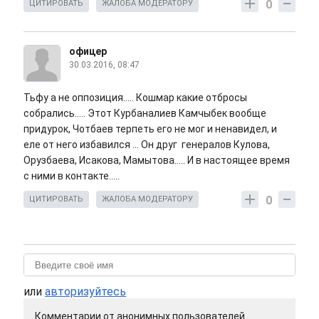
0
ЦИТИРОВАТЬ
ЖАЛОБА МОДЕРАТОРУ
офицер
30.03.2016, 08:47
Тьфу а не оппозиция..... Кошмар какие отбросы
собрались..... Этот Курбаналиев Камчыбек вообще
придурок, Чотбаев терпеть его не мог и ненавидел, и
еле от него избавился ... Он друг генералов Кулова,
Орузбаева, Исакова, Мамытова..... И в настоящее время
с ними в контакте.....
0
ЦИТИРОВАТЬ
ЖАЛОБА МОДЕРАТОРУ
или
авторизуйтесь
Комментарии от анонимных пользователей